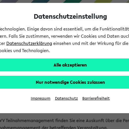
Datenschutzeinstellung
chnologien. Einige davon sind essentiell, um die Funktionalit
sern. Falls Sie zustimmen, verwenden wir Cookies und Daten auc
nter
Datenschutzerklärung
einsehen und mit der Wirkung für die 
ookies und Technologien.
Studium
Lehre
International
Alle akzeptieren
akt
Nur notwendige Cookies zulassen
nen Veranstaltungen
Impressum
Datenschutz
Barrierefreiheit
isatorischen Fragen zu einzelnen Veranstaltungen finden Sie A
rt kann hier meist keine direkte Hilfe leisten.
VV Teilnahmemanagement finden Sie eine Auskunft über die Pers
eilnahmemanagement der betreffenden Veranstaltung.