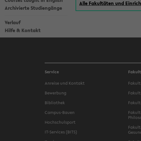
Courses taught in English
Alle Fakultäten und Einri
Archivierte Studiengänge
Verlauf
Hilfe & Kontakt
Service
Fakul
Anreise und Kontakt
Fakult
Bewerbung
Fakult
Bibliothek
Fakult
Campus-Bauen
Fakult
Philos
Hochschulsport
Fakult
IT-Services (BITS)
Gesun