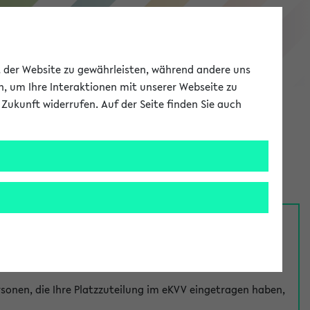
eKVV
ät der Website zu gewährleisten, während andere uns
h, um Ihre Interaktionen mit unserer Webseite zu
Zukunft widerrufen. Auf der Seite finden Sie auch
Meine Uni
EN
ANMELDEN
nsprechpersonen über den
Fragen
-Link bei jeder
onen, die Ihre Platzzuteilung im eKVV eingetragen haben,