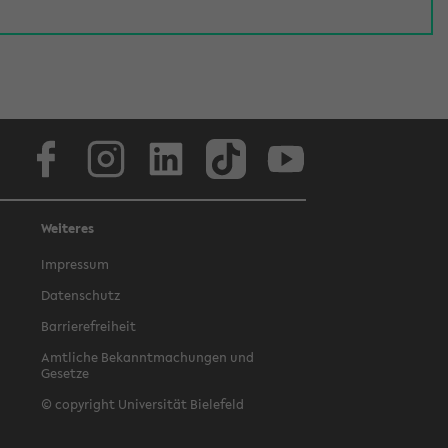
Facebook
Instagram
LinkedIn
TikTok
Youtube
Weiteres
Impressum
Datenschutz
Barrierefreiheit
Amtliche Bekanntmachungen und
Gesetze
© copyright Universität Bielefeld