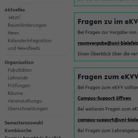
Aktuelles
Jetzt!
Fragen zu im eK
Raumänderungen
Bei Fragen zur Vergabe von
News
Kalenderintegration
raumvergabe@uni-bielefel
und Newsfeeds
Einen Überblick über die ve
Organisation
Fakultäten
Fragen zum eKVV
Lehrende
Prüfungen
Bei Fragen zum eKVV sollte
Räume
Campus-Support öffnen
Veranstaltungs-
überschneidungen
Bei weiteren Fragen zum eK
campus-support@uni-biele
Semesterauswahl
Kombisuche
Bei Fragen zum Lehrangebot 