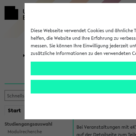
Diese Webseite verwendet Cookies und ähnliche Te
helfen, die Website und Ihre Erfahrung zu verbes
messen. Sie können Ihre Einwilligung jederzeit u
zusätzliche Informationen zu den verwendeten C
Universität
Forschung
Hilfe & Kont
Fragen zu einzel
Bei inhaltlichen und organ
mein
Start
eKVV
Veranstaltung. Der BIS Suppo
Studiengangsauswahl
Bei Veranstaltungen mit eK
Modulrecherche
auf der Detailseite zum T