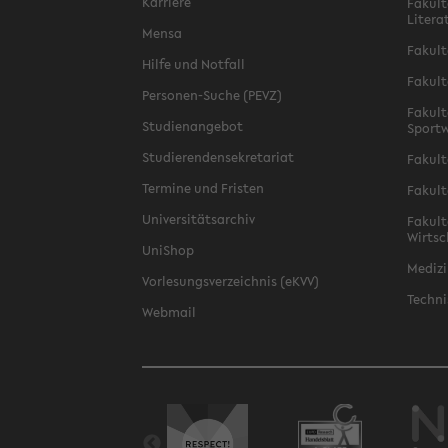
Karriere
Fakult
Litera
Mensa
Fakult
Hilfe und Notfall
Fakult
Personen-Suche (PEVZ)
Fakult
Studienangebot
Sportw
Studierendensekretariat
Fakult
Termine und Fristen
Fakult
Universitätsarchiv
Fakult
Wirtsc
UniShop
Medizi
Vorlesungsverzeichnis (eKVV)
Techni
Webmail