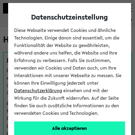
Datenschutzeinstellung
eKVV
Diese Webseite verwendet Cookies und ähnliche
Hilfe & Kontakt
Technologien. Einige davon sind essentiell, um die
Funktionalität der Website zu gewährleisten,
während andere uns helfen, die Website und Ihre
Fragen zu einzelnen Veranstaltungen
Erfahrung zu verbessern. Falls Sie zustimmen,
verwenden wir Cookies und Daten auch, um Ihre
Bei inhaltlichen und organisatorischen Fragen zu
Interaktionen mit unserer Webseite zu messen. Sie
einzelnen Veranstaltungen finden Sie Ansprechpersonen
können Ihre Einwilligung jederzeit unter
über den
Fragen
-Link bei jeder Veranstaltung. Der BIS
Datenschutzerklärung
einsehen und mit der
Support kann hier meist keine direkte Hilfe leisten.
Wirkung für die Zukunft widerrufen. Auf der Seite
Bei Veranstaltungen mit eKVV Teilnahmemanagement
finden Sie auch zusätzliche Informationen zu den
finden Sie eine Auskunft über die Personen, die Ihre
verwendeten Cookies und Technologien.
Platzzuteilung im eKVV eingetragen haben, auf der
Detailseite zum Teilnahmemanagement der
Alle akzeptieren
betreffenden Veranstaltung.