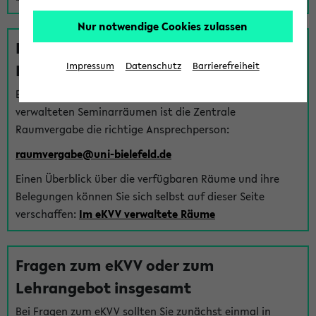
Nur notwendige Cookies zulassen
Fragen zu im eKVV verwalteten
Räumen
Impressum
Datenschutz
Barrierefreiheit
Bei Fragen zur Vergabe von Hörsälen und vom eKVV
verwalteten Seminarräumen ist die Zentrale
Raumvergabe die richtige Ansprechperson:
raumvergabe@uni-bielefeld.de
Einen Überblick über die verfügbaren Räume und ihre
Belegungen können Sie sich selbst auf dieser Seite
verschaffen:
Im eKVV verwaltete Räume
Fragen zum eKVV oder zum
Lehrangebot insgesamt
Bei Fragen zum eKVV sollten Sie zunächst einmal in