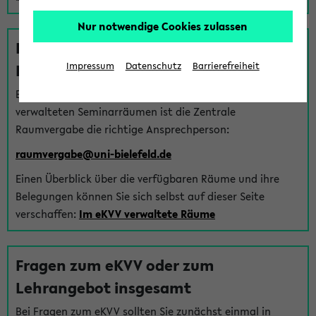
Nur notwendige Cookies zulassen
Fragen zu im eKVV verwalteten
Räumen
Impressum
Datenschutz
Barrierefreiheit
Bei Fragen zur Vergabe von Hörsälen und vom eKVV
verwalteten Seminarräumen ist die Zentrale
Raumvergabe die richtige Ansprechperson:
raumvergabe@uni-bielefeld.de
Einen Überblick über die verfügbaren Räume und ihre
Belegungen können Sie sich selbst auf dieser Seite
verschaffen:
Im eKVV verwaltete Räume
Fragen zum eKVV oder zum
Lehrangebot insgesamt
Bei Fragen zum eKVV sollten Sie zunächst einmal in