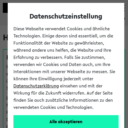
Datenschutzeinstellung
eKVV
Diese Webseite verwendet Cookies und ähnliche
Hilfe & Kontakt
Technologien. Einige davon sind essentiell, um die
Funktionalität der Website zu gewährleisten,
während andere uns helfen, die Website und Ihre
Fragen zu einzelnen Veranstaltungen
Erfahrung zu verbessern. Falls Sie zustimmen,
verwenden wir Cookies und Daten auch, um Ihre
Bei inhaltlichen und organisatorischen Fragen zu
Interaktionen mit unserer Webseite zu messen. Sie
einzelnen Veranstaltungen finden Sie Ansprechpersonen
können Ihre Einwilligung jederzeit unter
über den
Fragen
-Link bei jeder Veranstaltung. Der BIS
Datenschutzerklärung
einsehen und mit der
Support kann hier meist keine direkte Hilfe leisten.
Wirkung für die Zukunft widerrufen. Auf der Seite
Bei Veranstaltungen mit eKVV Teilnahmemanagement
finden Sie auch zusätzliche Informationen zu den
finden Sie eine Auskunft über die Personen, die Ihre
verwendeten Cookies und Technologien.
Platzzuteilung im eKVV eingetragen haben, auf der
Detailseite zum Teilnahmemanagement der
Alle akzeptieren
betreffenden Veranstaltung.