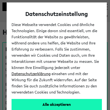
Datenschutzeinstellung
eKVV
Diese Webseite verwendet Cookies und ähnliche
Hilfe & Kontakt
Technologien. Einige davon sind essentiell, um die
Funktionalität der Website zu gewährleisten,
während andere uns helfen, die Website und Ihre
Fragen zu einzelnen Veranstaltungen
Erfahrung zu verbessern. Falls Sie zustimmen,
verwenden wir Cookies und Daten auch, um Ihre
Bei inhaltlichen und organisatorischen Fragen zu
Interaktionen mit unserer Webseite zu messen. Sie
einzelnen Veranstaltungen finden Sie Ansprechpersonen
können Ihre Einwilligung jederzeit unter
über den
Fragen
-Link bei jeder Veranstaltung. Der BIS
Datenschutzerklärung
einsehen und mit der
Support kann hier meist keine direkte Hilfe leisten.
Wirkung für die Zukunft widerrufen. Auf der Seite
Bei Veranstaltungen mit eKVV Teilnahmemanagement
finden Sie auch zusätzliche Informationen zu den
finden Sie eine Auskunft über die Personen, die Ihre
verwendeten Cookies und Technologien.
Platzzuteilung im eKVV eingetragen haben, auf der
Detailseite zum Teilnahmemanagement der
Alle akzeptieren
betreffenden Veranstaltung.