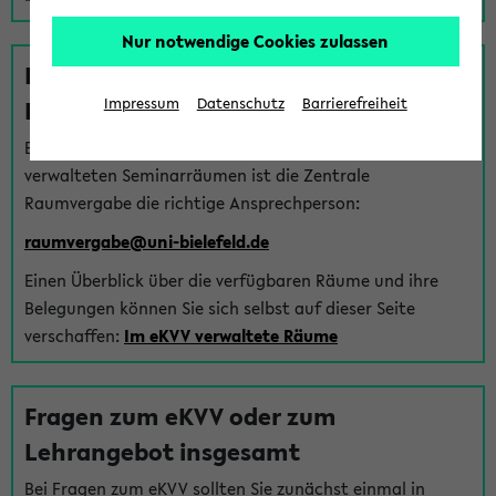
Nur notwendige Cookies zulassen
Fragen zu im eKVV verwalteten
Räumen
Impressum
Datenschutz
Barrierefreiheit
Bei Fragen zur Vergabe von Hörsälen und vom eKVV
verwalteten Seminarräumen ist die Zentrale
Raumvergabe die richtige Ansprechperson:
raumvergabe@uni-bielefeld.de
Einen Überblick über die verfügbaren Räume und ihre
Belegungen können Sie sich selbst auf dieser Seite
verschaffen:
Im eKVV verwaltete Räume
Fragen zum eKVV oder zum
Lehrangebot insgesamt
Bei Fragen zum eKVV sollten Sie zunächst einmal in