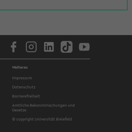
Facebook
Instagram
LinkedIn
TikTok
Youtube
Weiteres
Impressum
Datenschutz
Barrierefreiheit
Amtliche Bekanntmachungen und
Gesetze
© copyright Universität Bielefeld