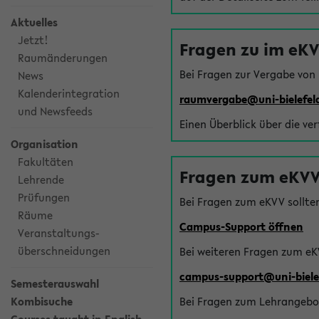
Aktuelles
Jetzt!
Fragen zu im eK
Raumänderungen
Bei Fragen zur Vergabe von
News
Kalenderintegration
raumvergabe@uni-bielefel
und Newsfeeds
Einen Überblick über die ve
Organisation
Fakultäten
Fragen zum eKVV
Lehrende
Prüfungen
Bei Fragen zum eKVV sollte
Räume
Campus-Support öffnen
Veranstaltungs-
überschneidungen
Bei weiteren Fragen zum eK
campus-support@uni-biele
Semesterauswahl
Kombisuche
Bei Fragen zum Lehrangebot 