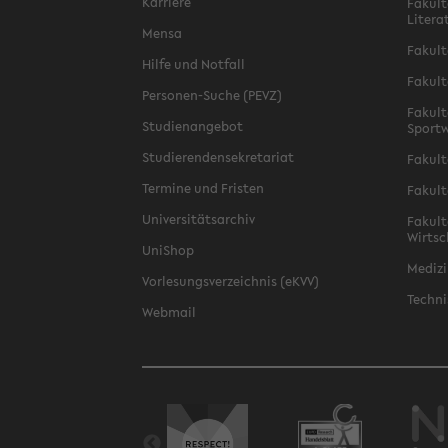
Karriere
Fakult
Litera
Mensa
Fakult
Hilfe und Notfall
Fakult
Personen-Suche (PEVZ)
Fakult
Studienangebot
Sportw
Studierendensekretariat
Fakult
Termine und Fristen
Fakult
Universitätsarchiv
Fakult
Wirtsc
UniShop
Medizi
Vorlesungsverzeichnis (eKVV)
Techni
Webmail