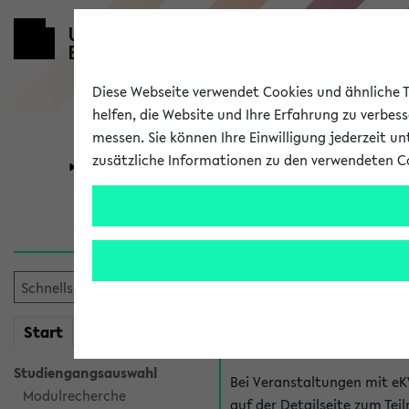
Diese Webseite verwendet Cookies und ähnliche Te
helfen, die Website und Ihre Erfahrung zu verbes
messen. Sie können Ihre Einwilligung jederzeit u
zusätzliche Informationen zu den verwendeten C
Universität
Forschung
Hilfe & Kont
Fragen zu einzel
Bei inhaltlichen und organ
mein
Start
eKVV
Veranstaltung. Der BIS Suppo
Studiengangsauswahl
Bei Veranstaltungen mit eK
Modulrecherche
auf der Detailseite zum T