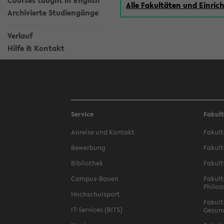
Courses taught in English
Alle Fakultäten und Einri
Archivierte Studiengänge
Verlauf
Hilfe & Kontakt
Service
Fakul
Anreise und Kontakt
Fakult
Bewerbung
Fakult
Bibliothek
Fakult
Campus-Bauen
Fakult
Philos
Hochschulsport
Fakult
IT-Services (BITS)
Gesun