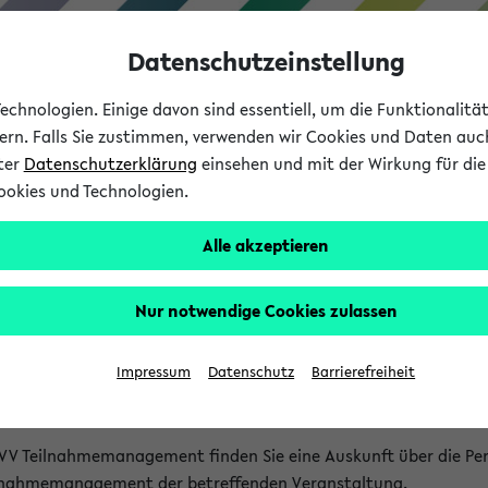
Datenschutzeinstellung
chnologien. Einige davon sind essentiell, um die Funktionalit
sern. Falls Sie zustimmen, verwenden wir Cookies und Daten auc
nter
Datenschutzerklärung
einsehen und mit der Wirkung für die 
ookies und Technologien.
Studium
Lehre
International
Alle akzeptieren
akt
Nur notwendige Cookies zulassen
nen Veranstaltungen
Impressum
Datenschutz
Barrierefreiheit
isatorischen Fragen zu einzelnen Veranstaltungen finden Sie A
rt kann hier meist keine direkte Hilfe leisten.
VV Teilnahmemanagement finden Sie eine Auskunft über die Pers
eilnahmemanagement der betreffenden Veranstaltung.