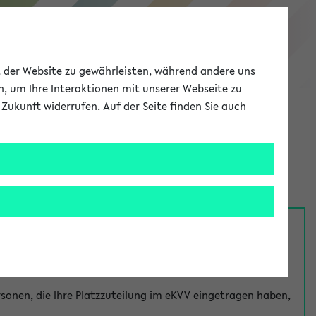
eKVV
ät der Website zu gewährleisten, während andere uns
h, um Ihre Interaktionen mit unserer Webseite zu
Zukunft widerrufen. Auf der Seite finden Sie auch
Meine Uni
EN
ANMELDEN
nsprechpersonen über den
Fragen
-Link bei jeder
onen, die Ihre Platzzuteilung im eKVV eingetragen haben,