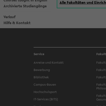
Courses taught in English
Alle Fakultäten und Einri
Archivierte Studiengänge
Verlauf
Hilfe & Kontakt
Service
Fakul
Anreise und Kontakt
Fakult
Bewerbung
Fakult
Bibliothek
Fakult
Campus-Bauen
Fakult
Philos
Hochschulsport
Fakult
IT-Services (BITS)
Gesun