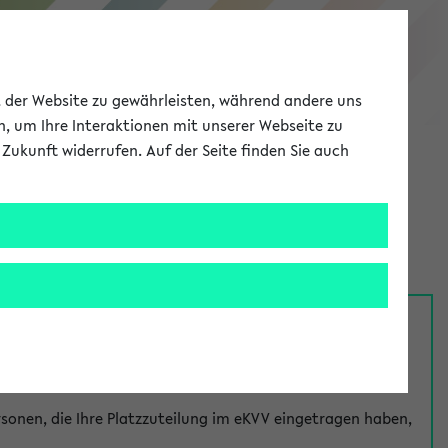
eKVV
ät der Website zu gewährleisten, während andere uns
h, um Ihre Interaktionen mit unserer Webseite zu
Zukunft widerrufen. Auf der Seite finden Sie auch
Meine Uni
EN
ANMELDEN
nsprechpersonen über den
Fragen
-Link bei jeder
onen, die Ihre Platzzuteilung im eKVV eingetragen haben,