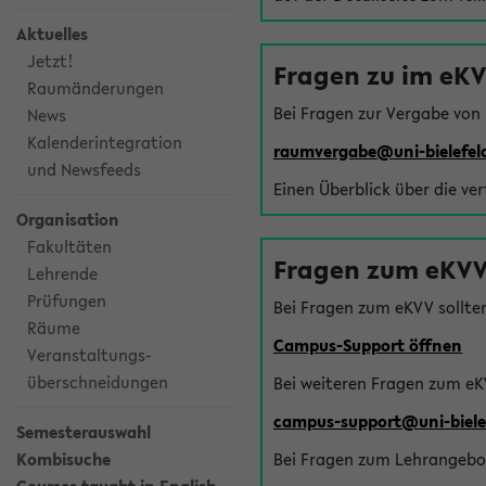
Aktuelles
Jetzt!
Fragen zu im eK
Raumänderungen
Bei Fragen zur Vergabe von
News
Kalenderintegration
raumvergabe@uni-bielefel
und Newsfeeds
Einen Überblick über die ve
Organisation
Fakultäten
Fragen zum eKVV
Lehrende
Prüfungen
Bei Fragen zum eKVV sollte
Räume
Campus-Support öffnen
Veranstaltungs-
überschneidungen
Bei weiteren Fragen zum eK
campus-support@uni-biele
Semesterauswahl
Kombisuche
Bei Fragen zum Lehrangebot 