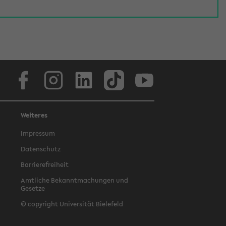
Facebook
Instagram
LinkedIn
TikTok
Youtube
Weiteres
Impressum
Datenschutz
Barrierefreiheit
Amtliche Bekanntmachungen und
Gesetze
© copyright Universität Bielefeld