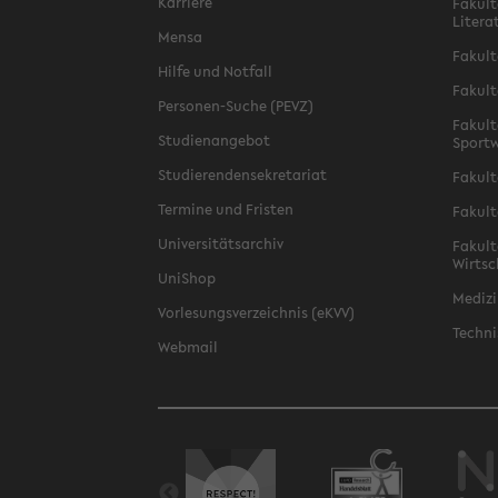
Karriere
Fakult
Litera
Mensa
Fakult
Hilfe und Notfall
Fakult
Personen-Suche (PEVZ)
Fakult
Studienangebot
Sportw
Studierendensekretariat
Fakult
Termine und Fristen
Fakult
Universitätsarchiv
Fakult
Wirtsc
UniShop
Medizi
Vorlesungsverzeichnis (eKVV)
Techni
Webmail