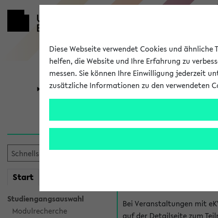
Diese Webseite verwendet Cookies und ähnliche Te
helfen, die Website und Ihre Erfahrung zu verbes
messen. Sie können Ihre Einwilligung jederzeit u
zusätzliche Informationen zu den verwendeten C
Universität
Forschung
Hilfe & Kont
Fragen zu einzel
Bei inhaltlichen und organ
mein
Start
eKVV
Veranstaltung. Der BIS Suppo
Studiengangsauswahl
Bei Veranstaltungen mit eK
Modulrecherche
auf der Detailseite zum T