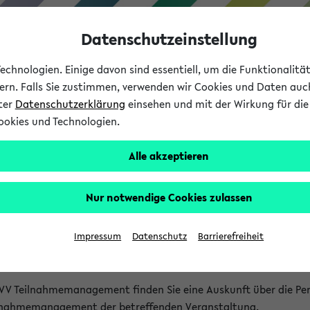
Datenschutzeinstellung
chnologien. Einige davon sind essentiell, um die Funktionalit
sern. Falls Sie zustimmen, verwenden wir Cookies und Daten auc
nter
Datenschutzerklärung
einsehen und mit der Wirkung für die 
ookies und Technologien.
Studium
Lehre
International
Alle akzeptieren
akt
Nur notwendige Cookies zulassen
nen Veranstaltungen
Impressum
Datenschutz
Barrierefreiheit
isatorischen Fragen zu einzelnen Veranstaltungen finden Sie A
rt kann hier meist keine direkte Hilfe leisten.
VV Teilnahmemanagement finden Sie eine Auskunft über die Pers
eilnahmemanagement der betreffenden Veranstaltung.