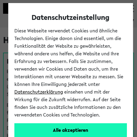
Datenschutzeinstellung
eKVV
Diese Webseite verwendet Cookies und ähnliche
Hilfe & Kontakt
Technologien. Einige davon sind essentiell, um die
Funktionalität der Website zu gewährleisten,
während andere uns helfen, die Website und Ihre
Fragen zu einzelnen Veranstaltungen
Erfahrung zu verbessern. Falls Sie zustimmen,
verwenden wir Cookies und Daten auch, um Ihre
Bei inhaltlichen und organisatorischen Fragen zu
Interaktionen mit unserer Webseite zu messen. Sie
einzelnen Veranstaltungen finden Sie Ansprechpersonen
können Ihre Einwilligung jederzeit unter
über den
Fragen
-Link bei jeder Veranstaltung. Der BIS
Datenschutzerklärung
einsehen und mit der
Support kann hier meist keine direkte Hilfe leisten.
Wirkung für die Zukunft widerrufen. Auf der Seite
Bei Veranstaltungen mit eKVV Teilnahmemanagement
finden Sie auch zusätzliche Informationen zu den
finden Sie eine Auskunft über die Personen, die Ihre
verwendeten Cookies und Technologien.
Platzzuteilung im eKVV eingetragen haben, auf der
Detailseite zum Teilnahmemanagement der
Alle akzeptieren
betreffenden Veranstaltung.