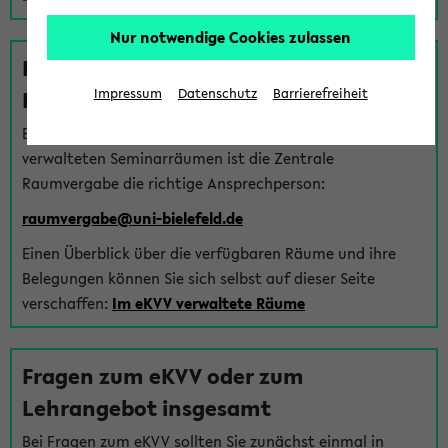
Nur notwendige Cookies zulassen
Fragen zu im eKVV verwalteten
Räumen
Impressum
Datenschutz
Barrierefreiheit
Bei Fragen zur Vergabe von Hörsälen und vom eKVV
verwalteten Seminarräumen ist die Zentrale
Raumvergabe die richtige Ansprechperson:
raumvergabe@uni-bielefeld.de
Einen Überblick über die verfügbaren Räume und ihre
Belegungen können Sie sich selbst auf dieser Seite
verschaffen:
Im eKVV verwaltete Räume
Fragen zum eKVV oder zum
Lehrangebot insgesamt
Bei Fragen zum eKVV sollten Sie zunächst einmal in