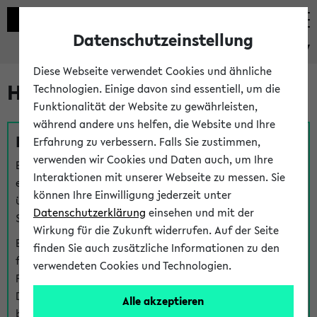
Datenschutzeinstellung
eKVV
Diese Webseite verwendet Cookies und ähnliche
Hilfe & Kontakt
Technologien. Einige davon sind essentiell, um die
Funktionalität der Website zu gewährleisten,
während andere uns helfen, die Website und Ihre
Fragen zu einzelnen Veranstaltungen
Erfahrung zu verbessern. Falls Sie zustimmen,
verwenden wir Cookies und Daten auch, um Ihre
Bei inhaltlichen und organisatorischen Fragen zu
Interaktionen mit unserer Webseite zu messen. Sie
einzelnen Veranstaltungen finden Sie Ansprechpersonen
können Ihre Einwilligung jederzeit unter
über den
Fragen
-Link bei jeder Veranstaltung. Der BIS
Datenschutzerklärung
einsehen und mit der
Support kann hier meist keine direkte Hilfe leisten.
Wirkung für die Zukunft widerrufen. Auf der Seite
Bei Veranstaltungen mit eKVV Teilnahmemanagement
finden Sie auch zusätzliche Informationen zu den
finden Sie eine Auskunft über die Personen, die Ihre
verwendeten Cookies und Technologien.
Platzzuteilung im eKVV eingetragen haben, auf der
Detailseite zum Teilnahmemanagement der
Alle akzeptieren
betreffenden Veranstaltung.