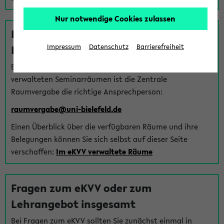
Nur notwendige Cookies zulassen
Fragen zu im eKVV verwalteten
Räumen
Impressum
Datenschutz
Barrierefreiheit
Bei Fragen zur Vergabe von Hörsälen und vom eKVV
verwalteten Seminarräumen ist die Zentrale
Raumvergabe die richtige Ansprechperson:
raumvergabe@uni-bielefeld.de
Einen Überblick über die verfügbaren Räume und ihre
Belegungen können Sie sich selbst auf dieser Seite
verschaffen:
Im eKVV verwaltete Räume
Fragen zum eKVV oder zum
Lehrangebot insgesamt
Bei Fragen zum eKVV sollten Sie zunächst einmal in