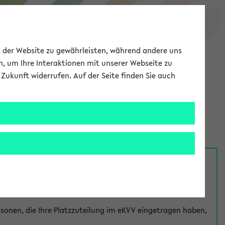
eKVV
ät der Website zu gewährleisten, während andere uns
h, um Ihre Interaktionen mit unserer Webseite zu
Zukunft widerrufen. Auf der Seite finden Sie auch
Meine Uni
EN
ANMELDEN
nsprechpersonen über den
Fragen
-Link bei jeder
onen, die Ihre Platzzuteilung im eKVV eingetragen haben,