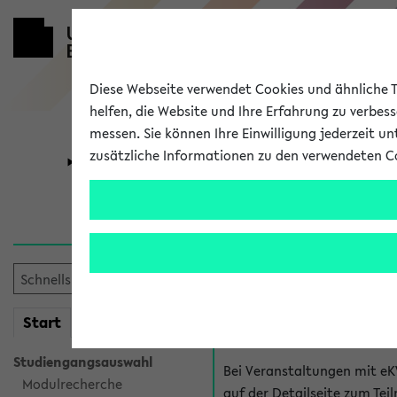
Diese Webseite verwendet Cookies und ähnliche Te
helfen, die Website und Ihre Erfahrung zu verbes
messen. Sie können Ihre Einwilligung jederzeit u
zusätzliche Informationen zu den verwendeten C
Universität
Forschung
Hilfe & Kont
Fragen zu einzel
Bei inhaltlichen und organ
mein
Start
eKVV
Veranstaltung. Der BIS Suppo
Studiengangsauswahl
Bei Veranstaltungen mit eK
Modulrecherche
auf der Detailseite zum T