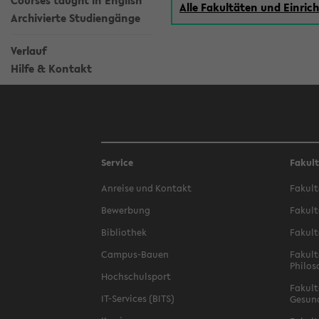
Courses taught in English
Alle Fakultäten und Einri
Archivierte Studiengänge
Verlauf
Hilfe & Kontakt
Service
Fakul
Anreise und Kontakt
Fakult
Bewerbung
Fakult
Bibliothek
Fakult
Campus-Bauen
Fakult
Philos
Hochschulsport
Fakult
IT-Services (BITS)
Gesun