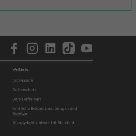
Facebook
Instagram
LinkedIn
TikTok
Youtube
Weiteres
Impressum
Datenschutz
Barrierefreiheit
Amtliche Bekanntmachungen und
Gesetze
© copyright Universität Bielefeld