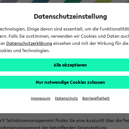
Datenschutzeinstellung
chnologien. Einige davon sind essentiell, um die Funktionalit
sern. Falls Sie zustimmen, verwenden wir Cookies und Daten auc
nter
Datenschutzerklärung
einsehen und mit der Wirkung für die 
ookies und Technologien.
Studium
Lehre
International
Alle akzeptieren
akt
Nur notwendige Cookies zulassen
nen Veranstaltungen
Impressum
Datenschutz
Barrierefreiheit
isatorischen Fragen zu einzelnen Veranstaltungen finden Sie A
rt kann hier meist keine direkte Hilfe leisten.
VV Teilnahmemanagement finden Sie eine Auskunft über die Pers
eilnahmemanagement der betreffenden Veranstaltung.