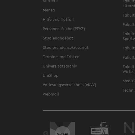
Karriere
Fakult
Litera
Mensa
Fakult
Hilfe und Notfall
Fakult
Personen-Suche (PEVZ)
Fakult
Studienangebot
Sportw
Studierendensekretariat
Fakult
Termine und Fristen
Fakult
Universitätsarchiv
Fakult
Wirtsc
UniShop
Medizi
Vorlesungsverzeichnis (eKVV)
Techni
Webmail