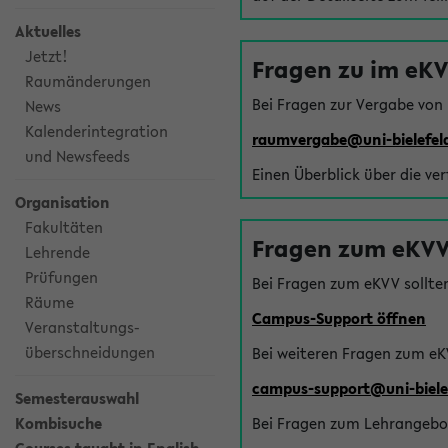
Aktuelles
Jetzt!
Fragen zu im eK
Raumänderungen
Bei Fragen zur Vergabe von
News
Kalenderintegration
raumvergabe@uni-bielefel
und Newsfeeds
Einen Überblick über die ve
Organisation
Fakultäten
Fragen zum eKVV
Lehrende
Prüfungen
Bei Fragen zum eKVV sollte
Räume
Campus-Support öffnen
Veranstaltungs-
überschneidungen
Bei weiteren Fragen zum eK
campus-support@uni-biele
Semesterauswahl
Kombisuche
Bei Fragen zum Lehrangebot 