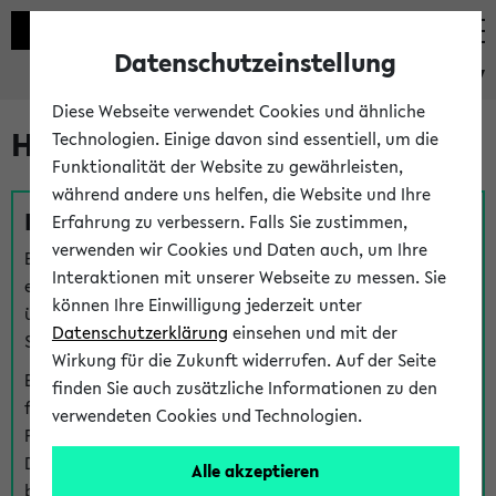
Datenschutzeinstellung
eKVV
Diese Webseite verwendet Cookies und ähnliche
Hilfe & Kontakt
Technologien. Einige davon sind essentiell, um die
Funktionalität der Website zu gewährleisten,
während andere uns helfen, die Website und Ihre
Fragen zu einzelnen Veranstaltungen
Erfahrung zu verbessern. Falls Sie zustimmen,
verwenden wir Cookies und Daten auch, um Ihre
Bei inhaltlichen und organisatorischen Fragen zu
Interaktionen mit unserer Webseite zu messen. Sie
einzelnen Veranstaltungen finden Sie Ansprechpersonen
können Ihre Einwilligung jederzeit unter
über den
Fragen
-Link bei jeder Veranstaltung. Der BIS
Datenschutzerklärung
einsehen und mit der
Support kann hier meist keine direkte Hilfe leisten.
Wirkung für die Zukunft widerrufen. Auf der Seite
Bei Veranstaltungen mit eKVV Teilnahmemanagement
finden Sie auch zusätzliche Informationen zu den
finden Sie eine Auskunft über die Personen, die Ihre
verwendeten Cookies und Technologien.
Platzzuteilung im eKVV eingetragen haben, auf der
Detailseite zum Teilnahmemanagement der
Alle akzeptieren
betreffenden Veranstaltung.