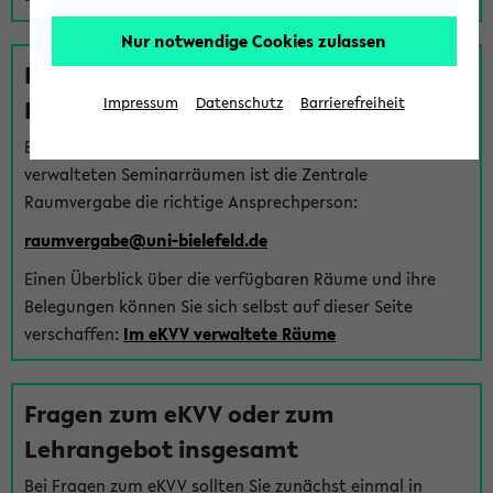
Nur notwendige Cookies zulassen
Fragen zu im eKVV verwalteten
Räumen
Impressum
Datenschutz
Barrierefreiheit
Bei Fragen zur Vergabe von Hörsälen und vom eKVV
verwalteten Seminarräumen ist die Zentrale
Raumvergabe die richtige Ansprechperson:
raumvergabe@uni-bielefeld.de
Einen Überblick über die verfügbaren Räume und ihre
Belegungen können Sie sich selbst auf dieser Seite
verschaffen:
Im eKVV verwaltete Räume
Fragen zum eKVV oder zum
Lehrangebot insgesamt
Bei Fragen zum eKVV sollten Sie zunächst einmal in