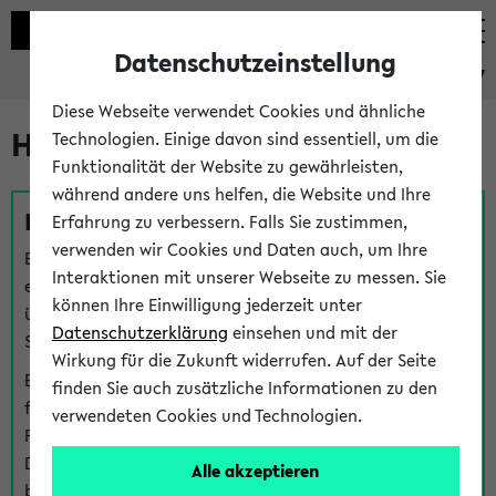
Datenschutzeinstellung
eKVV
Diese Webseite verwendet Cookies und ähnliche
Hilfe & Kontakt
Technologien. Einige davon sind essentiell, um die
Funktionalität der Website zu gewährleisten,
während andere uns helfen, die Website und Ihre
Fragen zu einzelnen Veranstaltungen
Erfahrung zu verbessern. Falls Sie zustimmen,
verwenden wir Cookies und Daten auch, um Ihre
Bei inhaltlichen und organisatorischen Fragen zu
Interaktionen mit unserer Webseite zu messen. Sie
einzelnen Veranstaltungen finden Sie Ansprechpersonen
können Ihre Einwilligung jederzeit unter
über den
Fragen
-Link bei jeder Veranstaltung. Der BIS
Datenschutzerklärung
einsehen und mit der
Support kann hier meist keine direkte Hilfe leisten.
Wirkung für die Zukunft widerrufen. Auf der Seite
Bei Veranstaltungen mit eKVV Teilnahmemanagement
finden Sie auch zusätzliche Informationen zu den
finden Sie eine Auskunft über die Personen, die Ihre
verwendeten Cookies und Technologien.
Platzzuteilung im eKVV eingetragen haben, auf der
Detailseite zum Teilnahmemanagement der
Alle akzeptieren
betreffenden Veranstaltung.