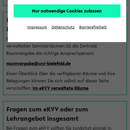
Nur notwendige Cookies zulassen
Fragen zu im eKVV verwalteten
Räumen
Impressum
Datenschutz
Barrierefreiheit
Bei Fragen zur Vergabe von Hörsälen und vom eKVV
verwalteten Seminarräumen ist die Zentrale
Raumvergabe die richtige Ansprechperson:
raumvergabe@uni-bielefeld.de
Einen Überblick über die verfügbaren Räume und ihre
Belegungen können Sie sich selbst auf dieser Seite
verschaffen:
Im eKVV verwaltete Räume
Fragen zum eKVV oder zum
Lehrangebot insgesamt
Bei Fragen zum eKVV sollten Sie zunächst einmal in