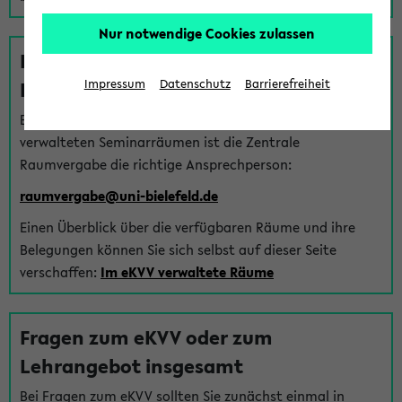
Nur notwendige Cookies zulassen
Fragen zu im eKVV verwalteten
Räumen
Impressum
Datenschutz
Barrierefreiheit
Bei Fragen zur Vergabe von Hörsälen und vom eKVV
verwalteten Seminarräumen ist die Zentrale
Raumvergabe die richtige Ansprechperson:
raumvergabe@uni-bielefeld.de
Einen Überblick über die verfügbaren Räume und ihre
Belegungen können Sie sich selbst auf dieser Seite
verschaffen:
Im eKVV verwaltete Räume
Fragen zum eKVV oder zum
Lehrangebot insgesamt
Bei Fragen zum eKVV sollten Sie zunächst einmal in