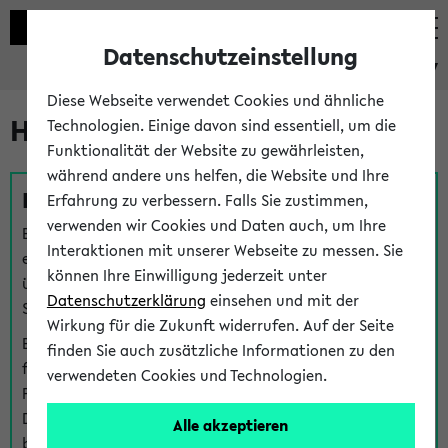
Datenschutzeinstellung
eKVV
Diese Webseite verwendet Cookies und ähnliche
Hilfe & Kontakt
Technologien. Einige davon sind essentiell, um die
Funktionalität der Website zu gewährleisten,
während andere uns helfen, die Website und Ihre
Fragen zu einzelnen Veranstaltungen
Erfahrung zu verbessern. Falls Sie zustimmen,
verwenden wir Cookies und Daten auch, um Ihre
Bei inhaltlichen und organisatorischen Fragen zu
Interaktionen mit unserer Webseite zu messen. Sie
einzelnen Veranstaltungen finden Sie Ansprechpersonen
können Ihre Einwilligung jederzeit unter
über den
Fragen
-Link bei jeder Veranstaltung. Der BIS
Datenschutzerklärung
einsehen und mit der
Support kann hier meist keine direkte Hilfe leisten.
Wirkung für die Zukunft widerrufen. Auf der Seite
Bei Veranstaltungen mit eKVV Teilnahmemanagement
finden Sie auch zusätzliche Informationen zu den
finden Sie eine Auskunft über die Personen, die Ihre
verwendeten Cookies und Technologien.
Platzzuteilung im eKVV eingetragen haben, auf der
Detailseite zum Teilnahmemanagement der
Alle akzeptieren
betreffenden Veranstaltung.