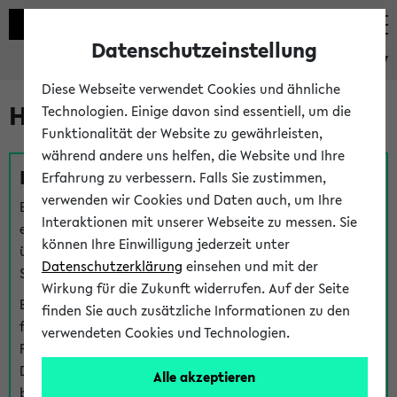
Datenschutzeinstellung
eKVV
Diese Webseite verwendet Cookies und ähnliche
Hilfe & Kontakt
Technologien. Einige davon sind essentiell, um die
Funktionalität der Website zu gewährleisten,
während andere uns helfen, die Website und Ihre
Fragen zu einzelnen Veranstaltungen
Erfahrung zu verbessern. Falls Sie zustimmen,
verwenden wir Cookies und Daten auch, um Ihre
Bei inhaltlichen und organisatorischen Fragen zu
Interaktionen mit unserer Webseite zu messen. Sie
einzelnen Veranstaltungen finden Sie Ansprechpersonen
können Ihre Einwilligung jederzeit unter
über den
Fragen
-Link bei jeder Veranstaltung. Der BIS
Datenschutzerklärung
einsehen und mit der
Support kann hier meist keine direkte Hilfe leisten.
Wirkung für die Zukunft widerrufen. Auf der Seite
Bei Veranstaltungen mit eKVV Teilnahmemanagement
finden Sie auch zusätzliche Informationen zu den
finden Sie eine Auskunft über die Personen, die Ihre
verwendeten Cookies und Technologien.
Platzzuteilung im eKVV eingetragen haben, auf der
Detailseite zum Teilnahmemanagement der
Alle akzeptieren
betreffenden Veranstaltung.