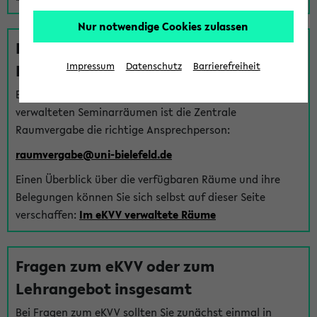
Nur notwendige Cookies zulassen
Fragen zu im eKVV verwalteten
Räumen
Impressum
Datenschutz
Barrierefreiheit
Bei Fragen zur Vergabe von Hörsälen und vom eKVV
verwalteten Seminarräumen ist die Zentrale
Raumvergabe die richtige Ansprechperson:
raumvergabe@uni-bielefeld.de
Einen Überblick über die verfügbaren Räume und ihre
Belegungen können Sie sich selbst auf dieser Seite
verschaffen:
Im eKVV verwaltete Räume
Fragen zum eKVV oder zum
Lehrangebot insgesamt
Bei Fragen zum eKVV sollten Sie zunächst einmal in