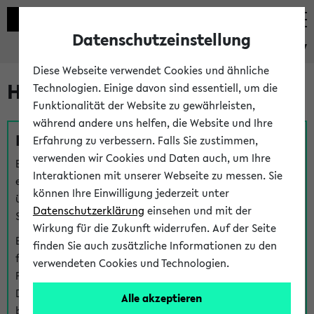
Datenschutzeinstellung
eKVV
Diese Webseite verwendet Cookies und ähnliche
Hilfe & Kontakt
Technologien. Einige davon sind essentiell, um die
Funktionalität der Website zu gewährleisten,
während andere uns helfen, die Website und Ihre
Fragen zu einzelnen Veranstaltungen
Erfahrung zu verbessern. Falls Sie zustimmen,
verwenden wir Cookies und Daten auch, um Ihre
Bei inhaltlichen und organisatorischen Fragen zu
Interaktionen mit unserer Webseite zu messen. Sie
einzelnen Veranstaltungen finden Sie Ansprechpersonen
können Ihre Einwilligung jederzeit unter
über den
Fragen
-Link bei jeder Veranstaltung. Der BIS
Datenschutzerklärung
einsehen und mit der
Support kann hier meist keine direkte Hilfe leisten.
Wirkung für die Zukunft widerrufen. Auf der Seite
Bei Veranstaltungen mit eKVV Teilnahmemanagement
finden Sie auch zusätzliche Informationen zu den
finden Sie eine Auskunft über die Personen, die Ihre
verwendeten Cookies und Technologien.
Platzzuteilung im eKVV eingetragen haben, auf der
Detailseite zum Teilnahmemanagement der
Alle akzeptieren
betreffenden Veranstaltung.