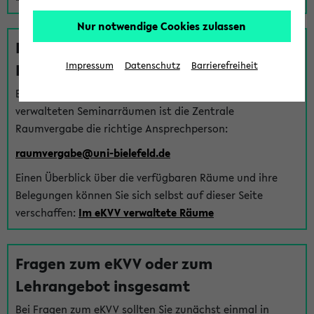
Nur notwendige Cookies zulassen
Fragen zu im eKVV verwalteten
Räumen
Impressum
Datenschutz
Barrierefreiheit
Bei Fragen zur Vergabe von Hörsälen und vom eKVV
verwalteten Seminarräumen ist die Zentrale
Raumvergabe die richtige Ansprechperson:
raumvergabe@uni-bielefeld.de
Einen Überblick über die verfügbaren Räume und ihre
Belegungen können Sie sich selbst auf dieser Seite
verschaffen:
Im eKVV verwaltete Räume
Fragen zum eKVV oder zum
Lehrangebot insgesamt
Bei Fragen zum eKVV sollten Sie zunächst einmal in