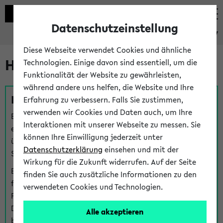
Datenschutzeinstellung
eKVV
Diese Webseite verwendet Cookies und ähnliche
Hilfe & Kontakt
Technologien. Einige davon sind essentiell, um die
Funktionalität der Website zu gewährleisten,
während andere uns helfen, die Website und Ihre
Fragen zu einzelnen Veranstaltungen
Erfahrung zu verbessern. Falls Sie zustimmen,
verwenden wir Cookies und Daten auch, um Ihre
Bei inhaltlichen und organisatorischen Fragen zu
Interaktionen mit unserer Webseite zu messen. Sie
einzelnen Veranstaltungen finden Sie Ansprechpersonen
können Ihre Einwilligung jederzeit unter
über den
Fragen
-Link bei jeder Veranstaltung. Der BIS
Datenschutzerklärung
einsehen und mit der
Support kann hier meist keine direkte Hilfe leisten.
Wirkung für die Zukunft widerrufen. Auf der Seite
Bei Veranstaltungen mit eKVV Teilnahmemanagement
finden Sie auch zusätzliche Informationen zu den
finden Sie eine Auskunft über die Personen, die Ihre
verwendeten Cookies und Technologien.
Platzzuteilung im eKVV eingetragen haben, auf der
Detailseite zum Teilnahmemanagement der
Alle akzeptieren
betreffenden Veranstaltung.