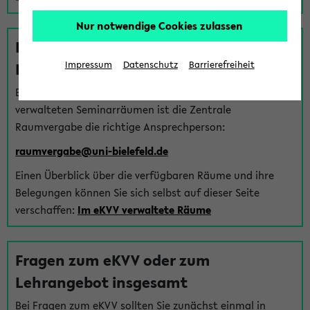
Nur notwendige Cookies zulassen
Fragen zu im eKVV verwalteten
Räumen
Impressum
Datenschutz
Barrierefreiheit
Bei Fragen zur Vergabe von Hörsälen und vom eKVV
verwalteten Seminarräumen ist die Zentrale
Raumvergabe die richtige Ansprechperson:
raumvergabe@uni-bielefeld.de
Einen Überblick über die verfügbaren Räume und ihre
Belegungen können Sie sich selbst auf dieser Seite
verschaffen:
Im eKVV verwaltete Räume
Fragen zum eKVV oder zum
Lehrangebot insgesamt
Bei Fragen zum eKVV sollten Sie zunächst einmal in