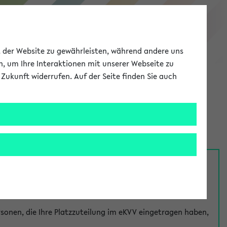
eKVV
ät der Website zu gewährleisten, während andere uns
h, um Ihre Interaktionen mit unserer Webseite zu
Zukunft widerrufen. Auf der Seite finden Sie auch
Meine Uni
EN
ANMELDEN
nsprechpersonen über den
Fragen
-Link bei jeder
onen, die Ihre Platzzuteilung im eKVV eingetragen haben,