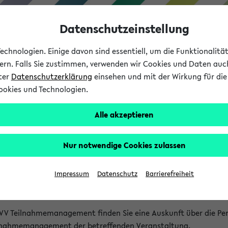
Datenschutzeinstellung
chnologien. Einige davon sind essentiell, um die Funktionalit
sern. Falls Sie zustimmen, verwenden wir Cookies und Daten auc
nter
Datenschutzerklärung
einsehen und mit der Wirkung für die 
ookies und Technologien.
Studium
Lehre
International
Alle akzeptieren
akt
Nur notwendige Cookies zulassen
nen Veranstaltungen
Impressum
Datenschutz
Barrierefreiheit
isatorischen Fragen zu einzelnen Veranstaltungen finden Sie A
rt kann hier meist keine direkte Hilfe leisten.
VV Teilnahmemanagement finden Sie eine Auskunft über die Pers
eilnahmemanagement der betreffenden Veranstaltung.