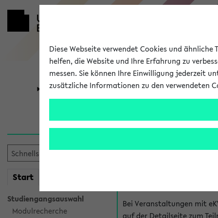
Diese Webseite verwendet Cookies und ähnliche Te
helfen, die Website und Ihre Erfahrung zu verbes
messen. Sie können Ihre Einwilligung jederzeit u
zusätzliche Informationen zu den verwendeten C
Universität
Forschung
Hilfe & Kont
Fragen zu einzel
Bei inhaltlichen und organ
mein
Start
eKVV
Veranstaltung. Der BIS Suppo
Studiengangsauswahl
Bei Veranstaltungen mit eK
Modulrecherche
auf der Detailseite zum T