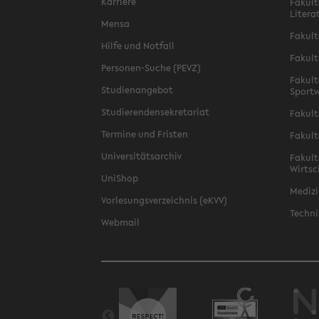
Karriere
Fakult
Litera
Mensa
Fakult
Hilfe und Notfall
Fakult
Personen-Suche (PEVZ)
Fakult
Studienangebot
Sportw
Studierendensekretariat
Fakult
Termine und Fristen
Fakult
Universitätsarchiv
Fakult
Wirtsc
UniShop
Medizi
Vorlesungsverzeichnis (eKVV)
Techni
Webmail