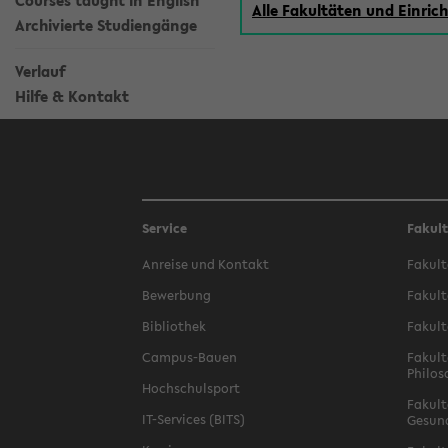
Courses taught in English
Alle Fakultäten und Einri
Archivierte Studiengänge
Verlauf
Hilfe & Kontakt
Service
Fakul
Anreise und Kontakt
Fakult
Bewerbung
Fakult
Bibliothek
Fakult
Campus-Bauen
Fakult
Philos
Hochschulsport
Fakult
IT-Services (BITS)
Gesun