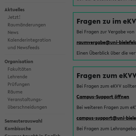
Aktuelles
Jetzt!
Fragen zu im eK
Raumänderungen
Bei Fragen zur Vergabe von
News
Kalenderintegration
raumvergabe@uni-bielefel
und Newsfeeds
Einen Überblick über die ve
Organisation
Fakultäten
Fragen zum eKVV
Lehrende
Prüfungen
Bei Fragen zum eKVV sollte
Räume
Campus-Support öffnen
Veranstaltungs-
überschneidungen
Bei weiteren Fragen zum eK
campus-support@uni-biele
Semesterauswahl
Kombisuche
Bei Fragen zum Lehrangebot 