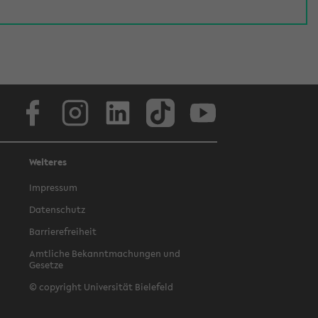
Facebook
Instagram
LinkedIn
TikTok
Youtube
Weiteres
Impressum
Datenschutz
Barrierefreiheit
Amtliche Bekanntmachungen und
Gesetze
© copyright Universität Bielefeld