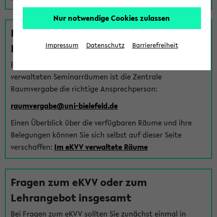
Nur notwendige Cookies zulassen
Fragen zu im eKVV verwalteten
Räumen
Impressum
Datenschutz
Barrierefreiheit
Bei Fragen zur Vergabe von Hörsälen und vom eKVV
verwalteten Seminarräumen ist die Zentrale
Raumvergabe die richtige Ansprechperson:
raumvergabe@uni-bielefeld.de
Einen Überblick über die verfügbaren Räume und ihre
Belegungen können Sie sich selbst auf dieser Seite
verschaffen:
Im eKVV verwaltete Räume
Fragen zum eKVV oder zum
Lehrangebot insgesamt
Bei Fragen zum eKVV sollten Sie zunächst einmal in