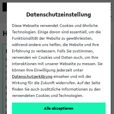
Datenschutzeinstellung
eKVV
Diese Webseite verwendet Cookies und ähnliche
Hilfe & Kontakt
Technologien. Einige davon sind essentiell, um die
Funktionalität der Website zu gewährleisten,
während andere uns helfen, die Website und Ihre
Fragen zu einzelnen Veranstaltungen
Erfahrung zu verbessern. Falls Sie zustimmen,
verwenden wir Cookies und Daten auch, um Ihre
Bei inhaltlichen und organisatorischen Fragen zu
Interaktionen mit unserer Webseite zu messen. Sie
einzelnen Veranstaltungen finden Sie Ansprechpersonen
können Ihre Einwilligung jederzeit unter
über den
Fragen
-Link bei jeder Veranstaltung. Der BIS
Datenschutzerklärung
einsehen und mit der
Support kann hier meist keine direkte Hilfe leisten.
Wirkung für die Zukunft widerrufen. Auf der Seite
Bei Veranstaltungen mit eKVV Teilnahmemanagement
finden Sie auch zusätzliche Informationen zu den
finden Sie eine Auskunft über die Personen, die Ihre
verwendeten Cookies und Technologien.
Platzzuteilung im eKVV eingetragen haben, auf der
Detailseite zum Teilnahmemanagement der
Alle akzeptieren
betreffenden Veranstaltung.