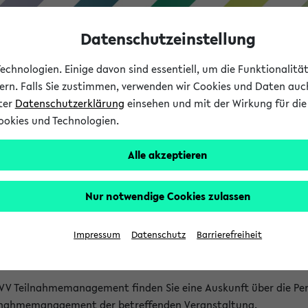
Datenschutzeinstellung
chnologien. Einige davon sind essentiell, um die Funktionalit
sern. Falls Sie zustimmen, verwenden wir Cookies und Daten auc
nter
Datenschutzerklärung
einsehen und mit der Wirkung für die 
ookies und Technologien.
Studium
Lehre
International
Alle akzeptieren
akt
Nur notwendige Cookies zulassen
nen Veranstaltungen
Impressum
Datenschutz
Barrierefreiheit
isatorischen Fragen zu einzelnen Veranstaltungen finden Sie A
rt kann hier meist keine direkte Hilfe leisten.
VV Teilnahmemanagement finden Sie eine Auskunft über die Pers
eilnahmemanagement der betreffenden Veranstaltung.