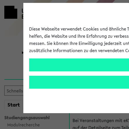
Diese Webseite verwendet Cookies und ähnliche Te
helfen, die Website und Ihre Erfahrung zu verbes
messen. Sie können Ihre Einwilligung jederzeit u
zusätzliche Informationen zu den verwendeten C
Universität
Forschung
Hilfe & Kont
Fragen zu einzel
Bei inhaltlichen und organ
mein
Start
eKVV
Veranstaltung. Der BIS Suppo
Studiengangsauswahl
Bei Veranstaltungen mit eK
Modulrecherche
auf der Detailseite zum T