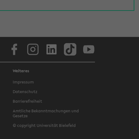
Facebook
Instagram
LinkedIn
TikTok
Youtube
Weiteres
Impressum
Datenschutz
Barrierefreiheit
Amtliche Bekanntmachungen und
Gesetze
© copyright Universität Bielefeld