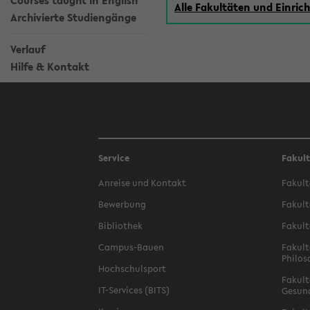
Courses taught in English
Alle Fakultäten und Einri
Archivierte Studiengänge
Verlauf
Hilfe & Kontakt
Service
Fakul
Anreise und Kontakt
Fakult
Bewerbung
Fakult
Bibliothek
Fakult
Campus-Bauen
Fakult
Philos
Hochschulsport
Fakult
IT-Services (BITS)
Gesun