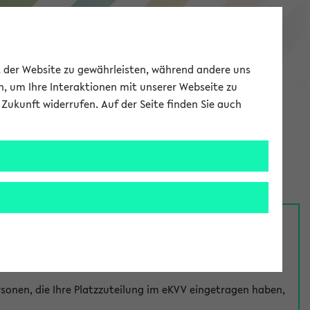
eKVV
ät der Website zu gewährleisten, während andere uns
h, um Ihre Interaktionen mit unserer Webseite zu
Zukunft widerrufen. Auf der Seite finden Sie auch
Meine Uni
EN
ANMELDEN
nsprechpersonen über den
Fragen
-Link bei jeder
onen, die Ihre Platzzuteilung im eKVV eingetragen haben,