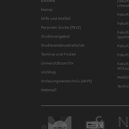
Karriere
Fakult
Litera
Mensa
Fakult
Hilfe und Notfall
Fakult
Personen-Suche (PEVZ)
Fakult
Studienangebot
Sportw
Studierendensekretariat
Fakult
Termine und Fristen
Fakult
Universitätsarchiv
Fakult
Wirtsc
UniShop
Medizi
Vorlesungsverzeichnis (eKVV)
Techni
Webmail