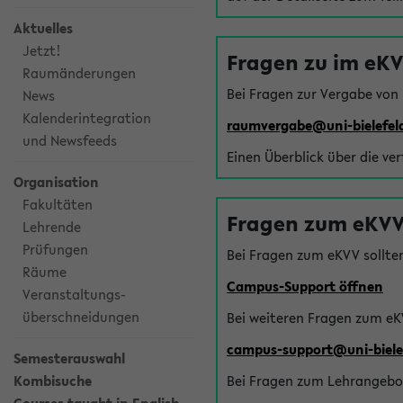
Aktuelles
Jetzt!
Fragen zu im eK
Raumänderungen
Bei Fragen zur Vergabe von
News
Kalenderintegration
raumvergabe@uni-bielefel
und Newsfeeds
Einen Überblick über die ve
Organisation
Fakultäten
Fragen zum eKVV
Lehrende
Prüfungen
Bei Fragen zum eKVV sollte
Räume
Campus-Support öffnen
Veranstaltungs-
überschneidungen
Bei weiteren Fragen zum eK
campus-support@uni-biele
Semesterauswahl
Kombisuche
Bei Fragen zum Lehrangebot 