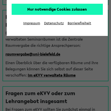
Nur notwendige Cookies zulassen
Fragen zu im eKVV verwalteten
Räumen
Impressum
Datenschutz
Barrierefreiheit
Bei Fragen zur Vergabe von Hörsälen und vom eKVV
verwalteten Seminarräumen ist die Zentrale
Raumvergabe die richtige Ansprechperson:
raumvergabe@uni-bielefeld.de
Einen Überblick über die verfügbaren Räume und ihre
Belegungen können Sie sich selbst auf dieser Seite
verschaffen:
Im eKVV verwaltete Räume
Fragen zum eKVV oder zum
Lehrangebot insgesamt
Bei Fragen zum eKVV sollten Sie zunächst einmal in