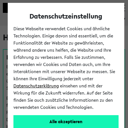
Datenschutzeinstellung
eKVV
Diese Webseite verwendet Cookies und ähnliche
Hilfe & Kontakt
Technologien. Einige davon sind essentiell, um die
Funktionalität der Website zu gewährleisten,
während andere uns helfen, die Website und Ihre
Fragen zu einzelnen Veranstaltungen
Erfahrung zu verbessern. Falls Sie zustimmen,
verwenden wir Cookies und Daten auch, um Ihre
Bei inhaltlichen und organisatorischen Fragen zu
Interaktionen mit unserer Webseite zu messen. Sie
einzelnen Veranstaltungen finden Sie Ansprechpersonen
können Ihre Einwilligung jederzeit unter
über den
Fragen
-Link bei jeder Veranstaltung. Der BIS
Datenschutzerklärung
einsehen und mit der
Support kann hier meist keine direkte Hilfe leisten.
Wirkung für die Zukunft widerrufen. Auf der Seite
Bei Veranstaltungen mit eKVV Teilnahmemanagement
finden Sie auch zusätzliche Informationen zu den
finden Sie eine Auskunft über die Personen, die Ihre
verwendeten Cookies und Technologien.
Platzzuteilung im eKVV eingetragen haben, auf der
Detailseite zum Teilnahmemanagement der
Alle akzeptieren
betreffenden Veranstaltung.