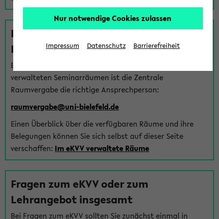
Nur notwendige Cookies zulassen
Fragen zu im eKVV verwalteten
Räumen
Impressum
Datenschutz
Barrierefreiheit
Bei Fragen zur Vergabe von Hörsälen und vom eKVV
verwalteten Seminarräumen ist die Zentrale
Raumvergabe die richtige Ansprechperson:
raumvergabe@uni-bielefeld.de
Einen Überblick über die verfügbaren Räume und ihre
Belegungen können Sie sich selbst auf dieser Seite
verschaffen:
Im eKVV verwaltete Räume
Fragen zum eKVV oder zum
Lehrangebot insgesamt
Bei Fragen zum eKVV sollten Sie zunächst einmal in