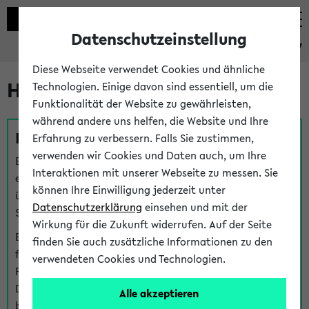
Datenschutzeinstellung
eKVV
Diese Webseite verwendet Cookies und ähnliche
Hilfe & Kontakt
Technologien. Einige davon sind essentiell, um die
Funktionalität der Website zu gewährleisten,
während andere uns helfen, die Website und Ihre
Fragen zu einzelnen Veranstaltungen
Erfahrung zu verbessern. Falls Sie zustimmen,
verwenden wir Cookies und Daten auch, um Ihre
Bei inhaltlichen und organisatorischen Fragen zu
Interaktionen mit unserer Webseite zu messen. Sie
einzelnen Veranstaltungen finden Sie Ansprechpersonen
können Ihre Einwilligung jederzeit unter
über den
Fragen
-Link bei jeder Veranstaltung. Der BIS
Datenschutzerklärung
einsehen und mit der
Support kann hier meist keine direkte Hilfe leisten.
Wirkung für die Zukunft widerrufen. Auf der Seite
Bei Veranstaltungen mit eKVV Teilnahmemanagement
finden Sie auch zusätzliche Informationen zu den
finden Sie eine Auskunft über die Personen, die Ihre
verwendeten Cookies und Technologien.
Platzzuteilung im eKVV eingetragen haben, auf der
Detailseite zum Teilnahmemanagement der
Alle akzeptieren
betreffenden Veranstaltung.