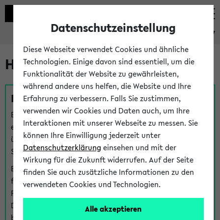
Datenschutzeinstellung
eKVV
Diese Webseite verwendet Cookies und ähnliche
Hilfe & Kontakt
Technologien. Einige davon sind essentiell, um die
Funktionalität der Website zu gewährleisten,
während andere uns helfen, die Website und Ihre
Fragen zu einzelnen Veranstaltungen
Erfahrung zu verbessern. Falls Sie zustimmen,
verwenden wir Cookies und Daten auch, um Ihre
Bei inhaltlichen und organisatorischen Fragen zu
Interaktionen mit unserer Webseite zu messen. Sie
einzelnen Veranstaltungen finden Sie Ansprechpersonen
können Ihre Einwilligung jederzeit unter
über den
Fragen
-Link bei jeder Veranstaltung. Der BIS
Datenschutzerklärung
einsehen und mit der
Support kann hier meist keine direkte Hilfe leisten.
Wirkung für die Zukunft widerrufen. Auf der Seite
Bei Veranstaltungen mit eKVV Teilnahmemanagement
finden Sie auch zusätzliche Informationen zu den
finden Sie eine Auskunft über die Personen, die Ihre
verwendeten Cookies und Technologien.
Platzzuteilung im eKVV eingetragen haben, auf der
Detailseite zum Teilnahmemanagement der
Alle akzeptieren
betreffenden Veranstaltung.