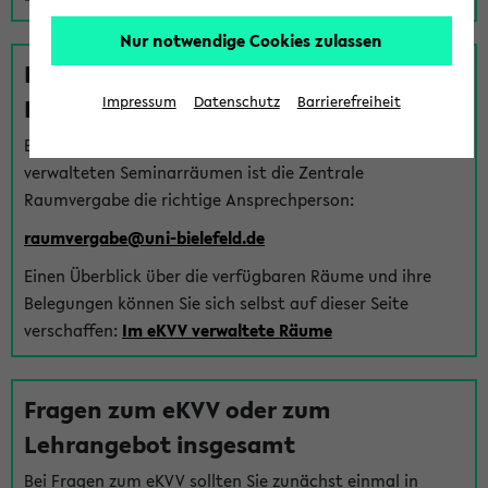
Nur notwendige Cookies zulassen
Fragen zu im eKVV verwalteten
Räumen
Impressum
Datenschutz
Barrierefreiheit
Bei Fragen zur Vergabe von Hörsälen und vom eKVV
verwalteten Seminarräumen ist die Zentrale
Raumvergabe die richtige Ansprechperson:
raumvergabe@uni-bielefeld.de
Einen Überblick über die verfügbaren Räume und ihre
Belegungen können Sie sich selbst auf dieser Seite
verschaffen:
Im eKVV verwaltete Räume
Fragen zum eKVV oder zum
Lehrangebot insgesamt
Bei Fragen zum eKVV sollten Sie zunächst einmal in