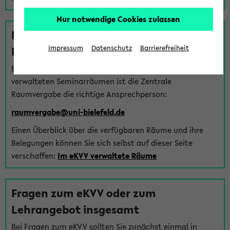
Nur notwendige Cookies zulassen
Fragen zu im eKVV verwalteten
Räumen
Impressum
Datenschutz
Barrierefreiheit
Bei Fragen zur Vergabe von Hörsälen und vom eKVV
verwalteten Seminarräumen ist die Zentrale
Raumvergabe die richtige Ansprechperson:
raumvergabe@uni-bielefeld.de
Einen Überblick über die verfügbaren Räume und ihre
Belegungen können Sie sich selbst auf dieser Seite
verschaffen:
Im eKVV verwaltete Räume
Fragen zum eKVV oder zum
Lehrangebot insgesamt
Bei Fragen zum eKVV sollten Sie zunächst einmal in