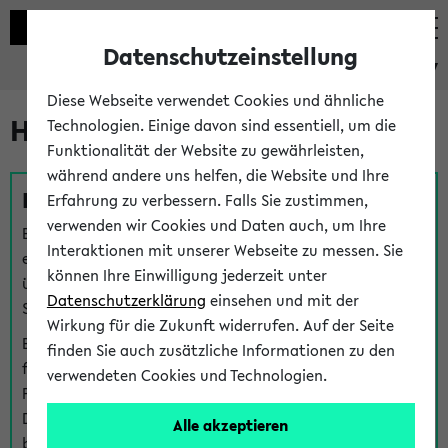
Datenschutzeinstellung
eKVV
Diese Webseite verwendet Cookies und ähnliche
Hilfe & Kontakt
Technologien. Einige davon sind essentiell, um die
Funktionalität der Website zu gewährleisten,
während andere uns helfen, die Website und Ihre
Fragen zu einzelnen Veranstaltungen
Erfahrung zu verbessern. Falls Sie zustimmen,
verwenden wir Cookies und Daten auch, um Ihre
Bei inhaltlichen und organisatorischen Fragen zu
Interaktionen mit unserer Webseite zu messen. Sie
einzelnen Veranstaltungen finden Sie Ansprechpersonen
können Ihre Einwilligung jederzeit unter
über den
Fragen
-Link bei jeder Veranstaltung. Der BIS
Datenschutzerklärung
einsehen und mit der
Support kann hier meist keine direkte Hilfe leisten.
Wirkung für die Zukunft widerrufen. Auf der Seite
Bei Veranstaltungen mit eKVV Teilnahmemanagement
finden Sie auch zusätzliche Informationen zu den
finden Sie eine Auskunft über die Personen, die Ihre
verwendeten Cookies und Technologien.
Platzzuteilung im eKVV eingetragen haben, auf der
Detailseite zum Teilnahmemanagement der
Alle akzeptieren
betreffenden Veranstaltung.