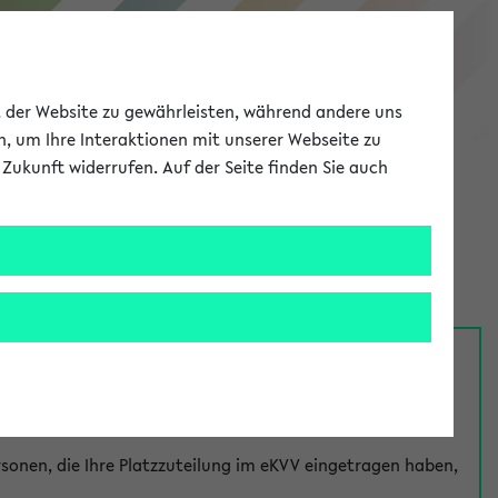
eKVV
ät der Website zu gewährleisten, während andere uns
h, um Ihre Interaktionen mit unserer Webseite zu
Zukunft widerrufen. Auf der Seite finden Sie auch
Meine Uni
EN
ANMELDEN
nsprechpersonen über den
Fragen
-Link bei jeder
onen, die Ihre Platzzuteilung im eKVV eingetragen haben,