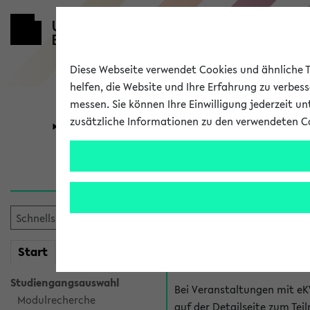
Diese Webseite verwendet Cookies und ähnliche Te
helfen, die Website und Ihre Erfahrung zu verbes
messen. Sie können Ihre Einwilligung jederzeit u
zusätzliche Informationen zu den verwendeten C
Universität
Forschung
Hilfe & Kont
Fragen zu einzel
Bei inhaltlichen und organ
mein
Start
eKVV
Veranstaltung. Der BIS Suppo
Studiengangsauswahl
Bei Veranstaltungen mit eK
Modulrecherche
auf der Detailseite zum T