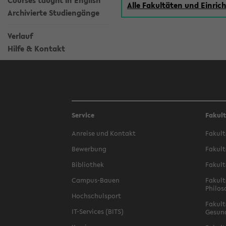
Courses taught in English
Alle Fakultäten und Einri
Archivierte Studiengänge
Verlauf
Hilfe & Kontakt
Service
Fakul
Anreise und Kontakt
Fakult
Bewerbung
Fakult
Bibliothek
Fakult
Campus-Bauen
Fakult
Philos
Hochschulsport
Fakult
IT-Services (BITS)
Gesun