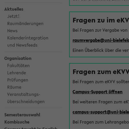
Aktuelles
Jetzt!
Fragen zu im eK
Raumänderungen
Bei Fragen zur Vergabe von
News
Kalenderintegration
raumvergabe@uni-bielefel
und Newsfeeds
Einen Überblick über die ve
Organisation
Fakultäten
Fragen zum eKVV
Lehrende
Prüfungen
Bei Fragen zum eKVV sollte
Räume
Campus-Support öffnen
Veranstaltungs-
überschneidungen
Bei weiteren Fragen zum eK
campus-support@uni-biele
Semesterauswahl
Kombisuche
Bei Fragen zum Lehrangebot 