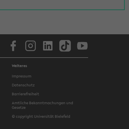
Facebook
Instagram
LinkedIn
TikTok
Youtube
Weiteres
Impressum
Datenschutz
Barrierefreiheit
Amtliche Bekanntmachungen und
Gesetze
© copyright Universität Bielefeld