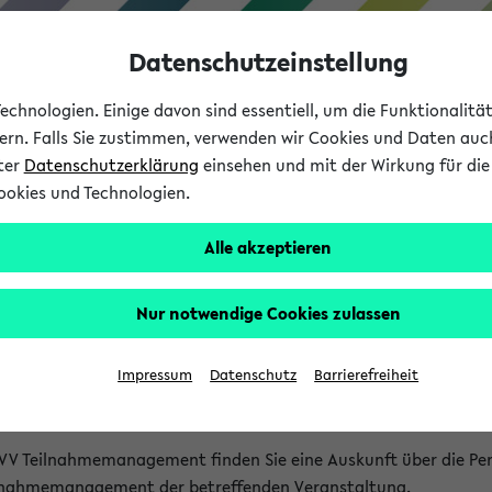
Datenschutzeinstellung
chnologien. Einige davon sind essentiell, um die Funktionalit
sern. Falls Sie zustimmen, verwenden wir Cookies und Daten auc
nter
Datenschutzerklärung
einsehen und mit der Wirkung für die 
ookies und Technologien.
Studium
Lehre
International
Alle akzeptieren
akt
Nur notwendige Cookies zulassen
nen Veranstaltungen
Impressum
Datenschutz
Barrierefreiheit
isatorischen Fragen zu einzelnen Veranstaltungen finden Sie A
rt kann hier meist keine direkte Hilfe leisten.
VV Teilnahmemanagement finden Sie eine Auskunft über die Pers
eilnahmemanagement der betreffenden Veranstaltung.