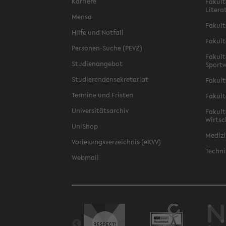
Karriere
Fakult
Litera
Mensa
Fakult
Hilfe und Notfall
Fakult
Personen-Suche (PEVZ)
Fakult
Studienangebot
Sportw
Studierendensekretariat
Fakult
Termine und Fristen
Fakult
Universitätsarchiv
Fakult
Wirtsc
UniShop
Medizi
Vorlesungsverzeichnis (eKVV)
Techni
Webmail