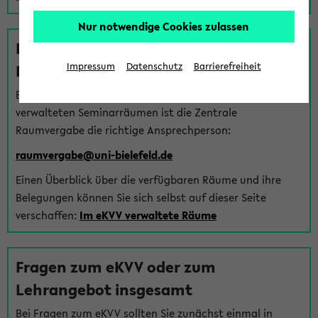
Nur notwendige Cookies zulassen
Fragen zu im eKVV verwalteten
Räumen
Impressum
Datenschutz
Barrierefreiheit
Bei Fragen zur Vergabe von Hörsälen und vom eKVV
verwalteten Seminarräumen ist die Zentrale
Raumvergabe die richtige Ansprechperson:
raumvergabe@uni-bielefeld.de
Einen Überblick über die verfügbaren Räume und ihre
Belegungen können Sie sich selbst auf dieser Seite
verschaffen:
Im eKVV verwaltete Räume
Fragen zum eKVV oder zum
Lehrangebot insgesamt
Bei Fragen zum eKVV sollten Sie zunächst einmal in