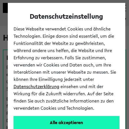
Datenschutzeinstellung
eKVV
Diese Webseite verwendet Cookies und ähnliche
Hilfe & Kontakt
Technologien. Einige davon sind essentiell, um die
Funktionalität der Website zu gewährleisten,
während andere uns helfen, die Website und Ihre
Fragen zu einzelnen Veranstaltungen
Erfahrung zu verbessern. Falls Sie zustimmen,
verwenden wir Cookies und Daten auch, um Ihre
Bei inhaltlichen und organisatorischen Fragen zu
Interaktionen mit unserer Webseite zu messen. Sie
einzelnen Veranstaltungen finden Sie Ansprechpersonen
können Ihre Einwilligung jederzeit unter
über den
Fragen
-Link bei jeder Veranstaltung. Der BIS
Datenschutzerklärung
einsehen und mit der
Support kann hier meist keine direkte Hilfe leisten.
Wirkung für die Zukunft widerrufen. Auf der Seite
Bei Veranstaltungen mit eKVV Teilnahmemanagement
finden Sie auch zusätzliche Informationen zu den
finden Sie eine Auskunft über die Personen, die Ihre
verwendeten Cookies und Technologien.
Platzzuteilung im eKVV eingetragen haben, auf der
Detailseite zum Teilnahmemanagement der
Alle akzeptieren
betreffenden Veranstaltung.