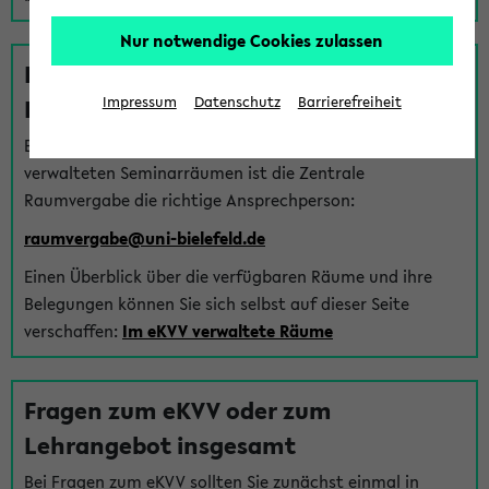
Nur notwendige Cookies zulassen
Fragen zu im eKVV verwalteten
Räumen
Impressum
Datenschutz
Barrierefreiheit
Bei Fragen zur Vergabe von Hörsälen und vom eKVV
verwalteten Seminarräumen ist die Zentrale
Raumvergabe die richtige Ansprechperson:
raumvergabe@uni-bielefeld.de
Einen Überblick über die verfügbaren Räume und ihre
Belegungen können Sie sich selbst auf dieser Seite
verschaffen:
Im eKVV verwaltete Räume
Fragen zum eKVV oder zum
Lehrangebot insgesamt
Bei Fragen zum eKVV sollten Sie zunächst einmal in