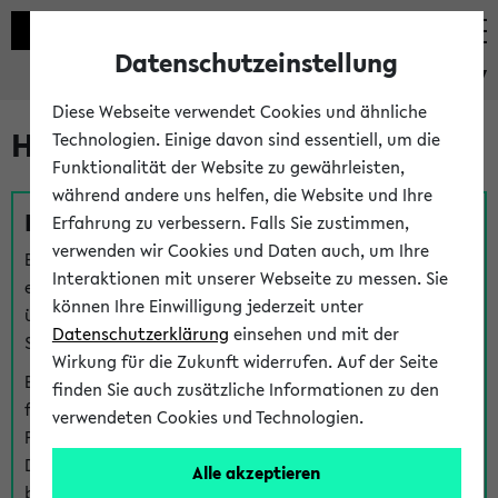
Datenschutzeinstellung
eKVV
Diese Webseite verwendet Cookies und ähnliche
Hilfe & Kontakt
Technologien. Einige davon sind essentiell, um die
Funktionalität der Website zu gewährleisten,
während andere uns helfen, die Website und Ihre
Fragen zu einzelnen Veranstaltungen
Erfahrung zu verbessern. Falls Sie zustimmen,
verwenden wir Cookies und Daten auch, um Ihre
Bei inhaltlichen und organisatorischen Fragen zu
Interaktionen mit unserer Webseite zu messen. Sie
einzelnen Veranstaltungen finden Sie Ansprechpersonen
können Ihre Einwilligung jederzeit unter
über den
Fragen
-Link bei jeder Veranstaltung. Der BIS
Datenschutzerklärung
einsehen und mit der
Support kann hier meist keine direkte Hilfe leisten.
Wirkung für die Zukunft widerrufen. Auf der Seite
Bei Veranstaltungen mit eKVV Teilnahmemanagement
finden Sie auch zusätzliche Informationen zu den
finden Sie eine Auskunft über die Personen, die Ihre
verwendeten Cookies und Technologien.
Platzzuteilung im eKVV eingetragen haben, auf der
Detailseite zum Teilnahmemanagement der
Alle akzeptieren
betreffenden Veranstaltung.