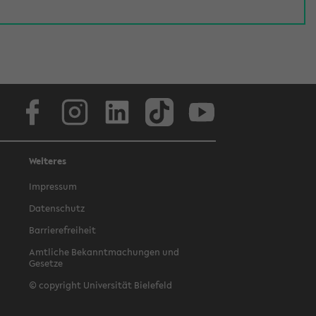
Facebook
Instagram
LinkedIn
TikTok
Youtube
Weiteres
Impressum
Datenschutz
Barrierefreiheit
Amtliche Bekanntmachungen und
Gesetze
© copyright Universität Bielefeld