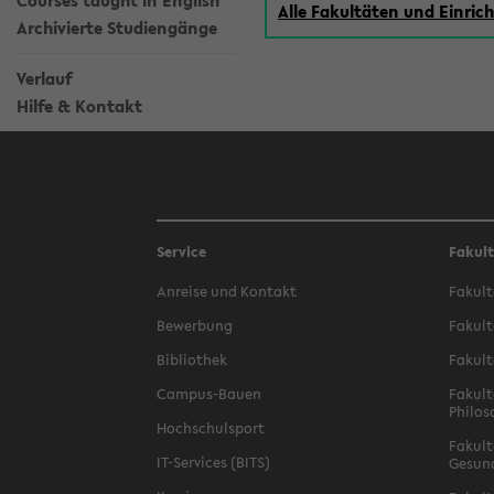
Courses taught in English
Alle Fakultäten und Einri
Archivierte Studiengänge
Verlauf
Hilfe & Kontakt
Service
Fakul
Anreise und Kontakt
Fakult
Bewerbung
Fakult
Bibliothek
Fakult
Campus-Bauen
Fakult
Philos
Hochschulsport
Fakult
IT-Services (BITS)
Gesun