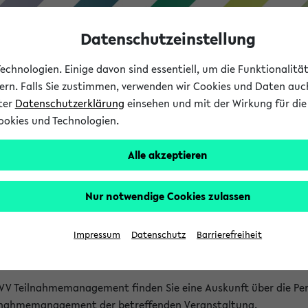
Datenschutzeinstellung
chnologien. Einige davon sind essentiell, um die Funktionalit
sern. Falls Sie zustimmen, verwenden wir Cookies und Daten auc
nter
Datenschutzerklärung
einsehen und mit der Wirkung für die 
ookies und Technologien.
Studium
Lehre
International
Alle akzeptieren
akt
Nur notwendige Cookies zulassen
nen Veranstaltungen
Impressum
Datenschutz
Barrierefreiheit
isatorischen Fragen zu einzelnen Veranstaltungen finden Sie A
rt kann hier meist keine direkte Hilfe leisten.
VV Teilnahmemanagement finden Sie eine Auskunft über die Pers
eilnahmemanagement der betreffenden Veranstaltung.