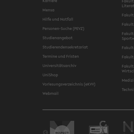
Karriere
Fakult
Litera
Mensa
Fakult
Hilfe und Notfall
Fakult
Personen-Suche (PEVZ)
Fakult
Studienangebot
Sportw
Studierendensekretariat
Fakult
Termine und Fristen
Fakult
Universitätsarchiv
Fakult
Wirtsc
UniShop
Medizi
Vorlesungsverzeichnis (eKVV)
Techni
Webmail