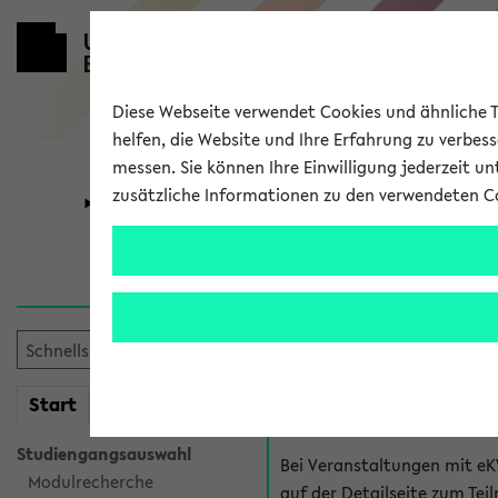
Diese Webseite verwendet Cookies und ähnliche Te
helfen, die Website und Ihre Erfahrung zu verbes
messen. Sie können Ihre Einwilligung jederzeit u
zusätzliche Informationen zu den verwendeten C
Universität
Forschung
Hilfe & Kont
Fragen zu einzel
Bei inhaltlichen und organ
mein
Start
eKVV
Veranstaltung. Der BIS Suppo
Studiengangsauswahl
Bei Veranstaltungen mit eK
Modulrecherche
auf der Detailseite zum T