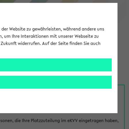
eKVV
ät der Website zu gewährleisten, während andere uns
h, um Ihre Interaktionen mit unserer Webseite zu
Zukunft widerrufen. Auf der Seite finden Sie auch
Meine Uni
EN
ANMELDEN
nsprechpersonen über den
Fragen
-Link bei jeder
onen, die Ihre Platzzuteilung im eKVV eingetragen haben,