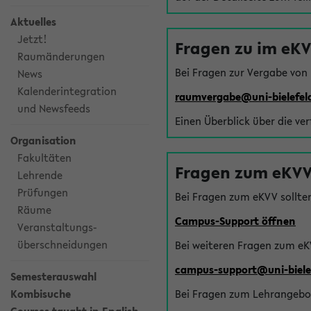
Aktuelles
Jetzt!
Fragen zu im eK
Raumänderungen
Bei Fragen zur Vergabe von
News
Kalenderintegration
raumvergabe@uni-bielefel
und Newsfeeds
Einen Überblick über die ve
Organisation
Fakultäten
Fragen zum eKVV
Lehrende
Prüfungen
Bei Fragen zum eKVV sollte
Räume
Campus-Support öffnen
Veranstaltungs-
überschneidungen
Bei weiteren Fragen zum eK
campus-support@uni-biele
Semesterauswahl
Kombisuche
Bei Fragen zum Lehrangebot 