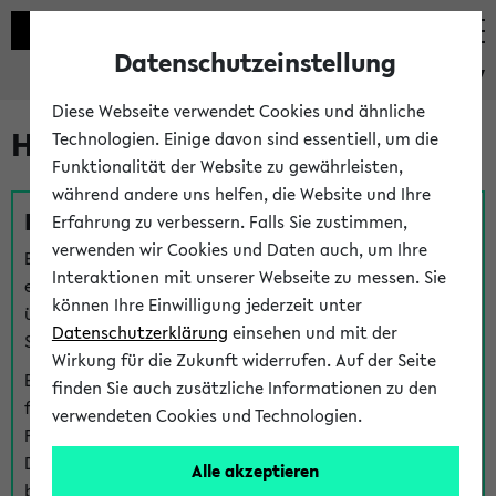
Datenschutzeinstellung
eKVV
Diese Webseite verwendet Cookies und ähnliche
Hilfe & Kontakt
Technologien. Einige davon sind essentiell, um die
Funktionalität der Website zu gewährleisten,
während andere uns helfen, die Website und Ihre
Fragen zu einzelnen Veranstaltungen
Erfahrung zu verbessern. Falls Sie zustimmen,
verwenden wir Cookies und Daten auch, um Ihre
Bei inhaltlichen und organisatorischen Fragen zu
Interaktionen mit unserer Webseite zu messen. Sie
einzelnen Veranstaltungen finden Sie Ansprechpersonen
können Ihre Einwilligung jederzeit unter
über den
Fragen
-Link bei jeder Veranstaltung. Der BIS
Datenschutzerklärung
einsehen und mit der
Support kann hier meist keine direkte Hilfe leisten.
Wirkung für die Zukunft widerrufen. Auf der Seite
Bei Veranstaltungen mit eKVV Teilnahmemanagement
finden Sie auch zusätzliche Informationen zu den
finden Sie eine Auskunft über die Personen, die Ihre
verwendeten Cookies und Technologien.
Platzzuteilung im eKVV eingetragen haben, auf der
Detailseite zum Teilnahmemanagement der
Alle akzeptieren
betreffenden Veranstaltung.