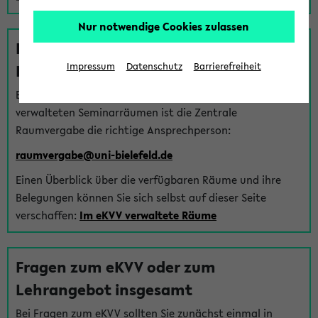
Nur notwendige Cookies zulassen
Fragen zu im eKVV verwalteten
Räumen
Impressum
Datenschutz
Barrierefreiheit
Bei Fragen zur Vergabe von Hörsälen und vom eKVV
verwalteten Seminarräumen ist die Zentrale
Raumvergabe die richtige Ansprechperson:
raumvergabe@uni-bielefeld.de
Einen Überblick über die verfügbaren Räume und ihre
Belegungen können Sie sich selbst auf dieser Seite
verschaffen:
Im eKVV verwaltete Räume
Fragen zum eKVV oder zum
Lehrangebot insgesamt
Bei Fragen zum eKVV sollten Sie zunächst einmal in