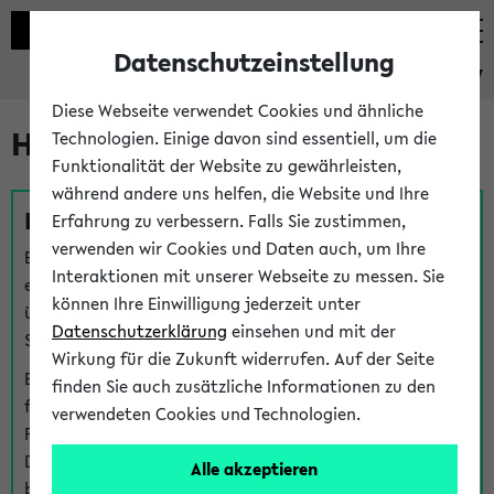
Datenschutzeinstellung
eKVV
Diese Webseite verwendet Cookies und ähnliche
Hilfe & Kontakt
Technologien. Einige davon sind essentiell, um die
Funktionalität der Website zu gewährleisten,
während andere uns helfen, die Website und Ihre
Fragen zu einzelnen Veranstaltungen
Erfahrung zu verbessern. Falls Sie zustimmen,
verwenden wir Cookies und Daten auch, um Ihre
Bei inhaltlichen und organisatorischen Fragen zu
Interaktionen mit unserer Webseite zu messen. Sie
einzelnen Veranstaltungen finden Sie Ansprechpersonen
können Ihre Einwilligung jederzeit unter
über den
Fragen
-Link bei jeder Veranstaltung. Der BIS
Datenschutzerklärung
einsehen und mit der
Support kann hier meist keine direkte Hilfe leisten.
Wirkung für die Zukunft widerrufen. Auf der Seite
Bei Veranstaltungen mit eKVV Teilnahmemanagement
finden Sie auch zusätzliche Informationen zu den
finden Sie eine Auskunft über die Personen, die Ihre
verwendeten Cookies und Technologien.
Platzzuteilung im eKVV eingetragen haben, auf der
Detailseite zum Teilnahmemanagement der
Alle akzeptieren
betreffenden Veranstaltung.