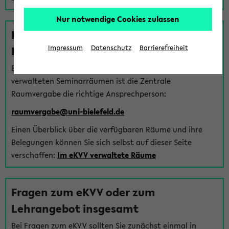
Nur notwendige Cookies zulassen
Fragen zu im eKVV verwalteten
Räumen
Impressum
Datenschutz
Barrierefreiheit
Bei Fragen zur Vergabe von Hörsälen und vom eKVV
verwalteten Seminarräumen ist die Zentrale
Raumvergabe die richtige Ansprechperson:
raumvergabe@uni-bielefeld.de
Einen Überblick über die verfügbaren Räume und ihre
Belegungen können Sie sich selbst auf dieser Seite
verschaffen:
Im eKVV verwaltete Räume
Fragen zum eKVV oder zum
Lehrangebot insgesamt
Bei Fragen zum eKVV sollten Sie zunächst einmal in