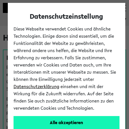
Datenschutzeinstellung
eKVV
Diese Webseite verwendet Cookies und ähnliche
Hilfe & Kontakt
Technologien. Einige davon sind essentiell, um die
Funktionalität der Website zu gewährleisten,
während andere uns helfen, die Website und Ihre
Fragen zu einzelnen Veranstaltungen
Erfahrung zu verbessern. Falls Sie zustimmen,
verwenden wir Cookies und Daten auch, um Ihre
Bei inhaltlichen und organisatorischen Fragen zu
Interaktionen mit unserer Webseite zu messen. Sie
einzelnen Veranstaltungen finden Sie Ansprechpersonen
können Ihre Einwilligung jederzeit unter
über den
Fragen
-Link bei jeder Veranstaltung. Der BIS
Datenschutzerklärung
einsehen und mit der
Support kann hier meist keine direkte Hilfe leisten.
Wirkung für die Zukunft widerrufen. Auf der Seite
Bei Veranstaltungen mit eKVV Teilnahmemanagement
finden Sie auch zusätzliche Informationen zu den
finden Sie eine Auskunft über die Personen, die Ihre
verwendeten Cookies und Technologien.
Platzzuteilung im eKVV eingetragen haben, auf der
Detailseite zum Teilnahmemanagement der
Alle akzeptieren
betreffenden Veranstaltung.