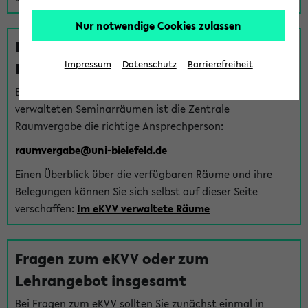
Nur notwendige Cookies zulassen
Fragen zu im eKVV verwalteten
Räumen
Impressum
Datenschutz
Barrierefreiheit
Bei Fragen zur Vergabe von Hörsälen und vom eKVV
verwalteten Seminarräumen ist die Zentrale
Raumvergabe die richtige Ansprechperson:
raumvergabe@uni-bielefeld.de
Einen Überblick über die verfügbaren Räume und ihre
Belegungen können Sie sich selbst auf dieser Seite
verschaffen:
Im eKVV verwaltete Räume
Fragen zum eKVV oder zum
Lehrangebot insgesamt
Bei Fragen zum eKVV sollten Sie zunächst einmal in