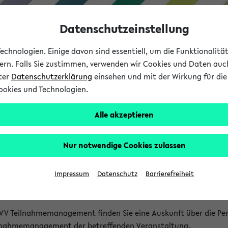
Datenschutzeinstellung
chnologien. Einige davon sind essentiell, um die Funktionalit
sern. Falls Sie zustimmen, verwenden wir Cookies und Daten auc
nter
Datenschutzerklärung
einsehen und mit der Wirkung für die 
ookies und Technologien.
Studium
Lehre
International
Alle akzeptieren
akt
Nur notwendige Cookies zulassen
nen Veranstaltungen
Impressum
Datenschutz
Barrierefreiheit
isatorischen Fragen zu einzelnen Veranstaltungen finden Sie A
rt kann hier meist keine direkte Hilfe leisten.
VV Teilnahmemanagement finden Sie eine Auskunft über die Pers
eilnahmemanagement der betreffenden Veranstaltung.