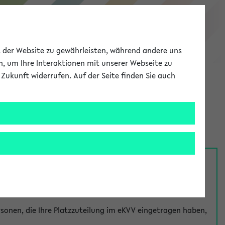
eKVV
ät der Website zu gewährleisten, während andere uns
h, um Ihre Interaktionen mit unserer Webseite zu
Zukunft widerrufen. Auf der Seite finden Sie auch
Meine Uni
EN
ANMELDEN
nsprechpersonen über den
Fragen
-Link bei jeder
onen, die Ihre Platzzuteilung im eKVV eingetragen haben,