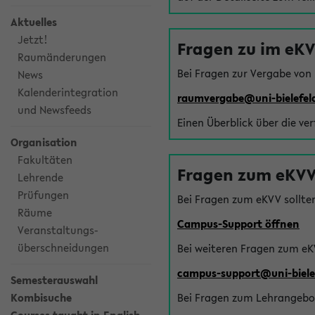
Aktuelles
Jetzt!
Fragen zu im eK
Raumänderungen
Bei Fragen zur Vergabe von
News
Kalenderintegration
raumvergabe@uni-bielefel
und Newsfeeds
Einen Überblick über die ve
Organisation
Fakultäten
Fragen zum eKVV
Lehrende
Prüfungen
Bei Fragen zum eKVV sollte
Räume
Campus-Support öffnen
Veranstaltungs-
überschneidungen
Bei weiteren Fragen zum eK
campus-support@uni-biele
Semesterauswahl
Kombisuche
Bei Fragen zum Lehrangebot 