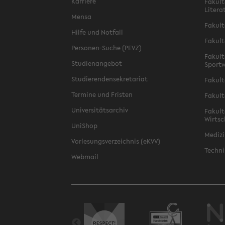
Karriere
Fakult
Litera
Mensa
Fakult
Hilfe und Notfall
Fakult
Personen-Suche (PEVZ)
Fakult
Studienangebot
Sportw
Studierendensekretariat
Fakult
Termine und Fristen
Fakult
Universitätsarchiv
Fakult
Wirtsc
UniShop
Medizi
Vorlesungsverzeichnis (eKVV)
Techni
Webmail