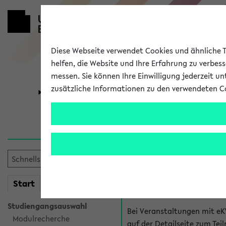
Diese Webseite verwendet Cookies und ähnliche Te
helfen, die Website und Ihre Erfahrung zu verbes
messen. Sie können Ihre Einwilligung jederzeit u
zusätzliche Informationen zu den verwendeten C
Universität
Forschung
Hilfe & Kont
Fragen zu einzel
Bei inhaltlichen und organ
mein
Start
eKVV
Veranstaltung. Der BIS Suppo
Studiengangsauswahl
Bei Veranstaltungen mit eK
Modulrecherche
auf der Detailseite zum T