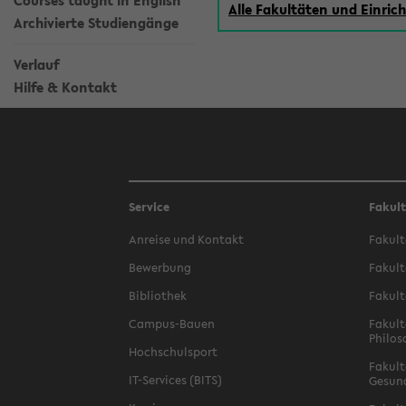
Courses taught in English
Alle Fakultäten und Einri
Archivierte Studiengänge
Verlauf
Hilfe & Kontakt
Service
Fakul
Anreise und Kontakt
Fakult
Bewerbung
Fakult
Bibliothek
Fakult
Campus-Bauen
Fakult
Philos
Hochschulsport
Fakult
IT-Services (BITS)
Gesun