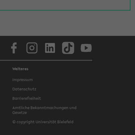
Facebook
Instagram
LinkedIn
TikTok
Youtube
Weiteres
Impressum
Datenschutz
Barrierefreiheit
Amtliche Bekanntmachungen und
Gesetze
© copyright Universität Bielefeld