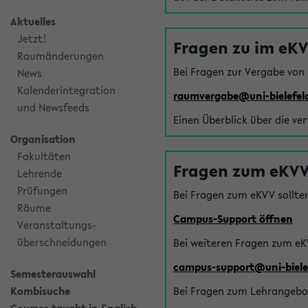
Aktuelles
Jetzt!
Fragen zu im eK
Raumänderungen
Bei Fragen zur Vergabe von
News
Kalenderintegration
raumvergabe@uni-bielefel
und Newsfeeds
Einen Überblick über die ve
Organisation
Fakultäten
Fragen zum eKVV
Lehrende
Prüfungen
Bei Fragen zum eKVV sollte
Räume
Campus-Support öffnen
Veranstaltungs-
überschneidungen
Bei weiteren Fragen zum eK
campus-support@uni-biele
Semesterauswahl
Kombisuche
Bei Fragen zum Lehrangebot 