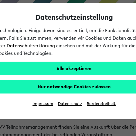
Datenschutzeinstellung
chnologien. Einige davon sind essentiell, um die Funktionalit
sern. Falls Sie zustimmen, verwenden wir Cookies und Daten auc
nter
Datenschutzerklärung
einsehen und mit der Wirkung für die 
ookies und Technologien.
Studium
Lehre
International
Alle akzeptieren
akt
Nur notwendige Cookies zulassen
nen Veranstaltungen
Impressum
Datenschutz
Barrierefreiheit
isatorischen Fragen zu einzelnen Veranstaltungen finden Sie A
rt kann hier meist keine direkte Hilfe leisten.
VV Teilnahmemanagement finden Sie eine Auskunft über die Pers
eilnahmemanagement der betreffenden Veranstaltung.