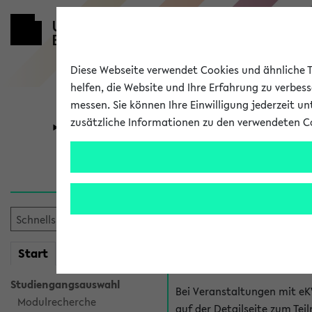
Diese Webseite verwendet Cookies und ähnliche Te
helfen, die Website und Ihre Erfahrung zu verbes
messen. Sie können Ihre Einwilligung jederzeit u
zusätzliche Informationen zu den verwendeten C
Universität
Forschung
Hilfe & Kont
Fragen zu einzel
Bei inhaltlichen und organ
mein
Start
eKVV
Veranstaltung. Der BIS Suppo
Studiengangsauswahl
Bei Veranstaltungen mit eK
Modulrecherche
auf der Detailseite zum T