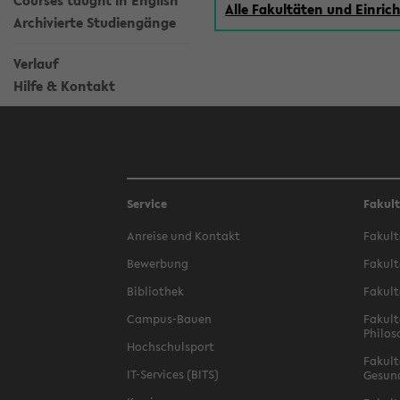
Courses taught in English
Alle Fakultäten und Einri
Archivierte Studiengänge
Verlauf
Hilfe & Kontakt
Service
Fakul
Anreise und Kontakt
Fakult
Bewerbung
Fakult
Bibliothek
Fakult
Campus-Bauen
Fakult
Philos
Hochschulsport
Fakult
IT-Services (BITS)
Gesun