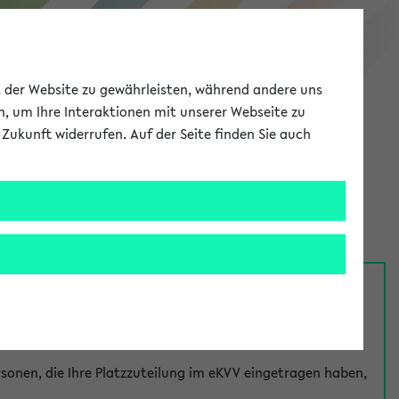
eKVV
ät der Website zu gewährleisten, während andere uns
h, um Ihre Interaktionen mit unserer Webseite zu
Zukunft widerrufen. Auf der Seite finden Sie auch
Meine Uni
EN
ANMELDEN
nsprechpersonen über den
Fragen
-Link bei jeder
onen, die Ihre Platzzuteilung im eKVV eingetragen haben,