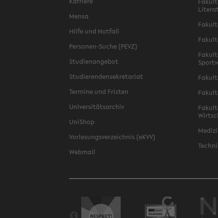
Karriere
Fakult
Litera
Mensa
Fakult
Hilfe und Notfall
Fakult
Personen-Suche (PEVZ)
Fakult
Studienangebot
Sportw
Studierendensekretariat
Fakult
Termine und Fristen
Fakult
Universitätsarchiv
Fakult
Wirtsc
UniShop
Medizi
Vorlesungsverzeichnis (eKVV)
Techni
Webmail