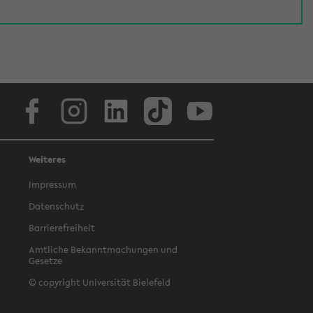
Facebook
Instagram
LinkedIn
TikTok
Youtube
Weiteres
Impressum
Datenschutz
Barrierefreiheit
Amtliche Bekanntmachungen und
Gesetze
© copyright Universität Bielefeld