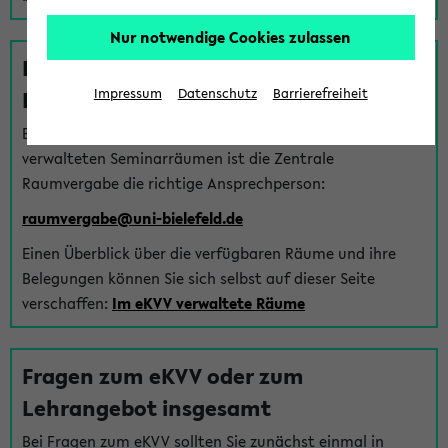
Nur notwendige Cookies zulassen
Fragen zu im eKVV verwalteten
Räumen
Impressum
Datenschutz
Barrierefreiheit
Bei Fragen zur Vergabe von Hörsälen und vom eKVV
verwalteten Seminarräumen ist die Zentrale
Raumvergabe die richtige Ansprechperson:
raumvergabe@uni-bielefeld.de
Einen Überblick über die verfügbaren Räume und ihre
Belegungen können Sie sich selbst auf dieser Seite
verschaffen:
Im eKVV verwaltete Räume
Fragen zum eKVV oder zum
Lehrangebot insgesamt
Bei Fragen zum eKVV sollten Sie zunächst einmal in