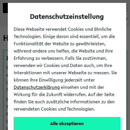
Datenschutzeinstellung
eKVV
Diese Webseite verwendet Cookies und ähnliche
Hilfe & Kontakt
Technologien. Einige davon sind essentiell, um die
Funktionalität der Website zu gewährleisten,
während andere uns helfen, die Website und Ihre
Fragen zu einzelnen Veranstaltungen
Erfahrung zu verbessern. Falls Sie zustimmen,
verwenden wir Cookies und Daten auch, um Ihre
Bei inhaltlichen und organisatorischen Fragen zu
Interaktionen mit unserer Webseite zu messen. Sie
einzelnen Veranstaltungen finden Sie Ansprechpersonen
können Ihre Einwilligung jederzeit unter
über den
Fragen
-Link bei jeder Veranstaltung. Der BIS
Datenschutzerklärung
einsehen und mit der
Support kann hier meist keine direkte Hilfe leisten.
Wirkung für die Zukunft widerrufen. Auf der Seite
Bei Veranstaltungen mit eKVV Teilnahmemanagement
finden Sie auch zusätzliche Informationen zu den
finden Sie eine Auskunft über die Personen, die Ihre
verwendeten Cookies und Technologien.
Platzzuteilung im eKVV eingetragen haben, auf der
Detailseite zum Teilnahmemanagement der
Alle akzeptieren
betreffenden Veranstaltung.