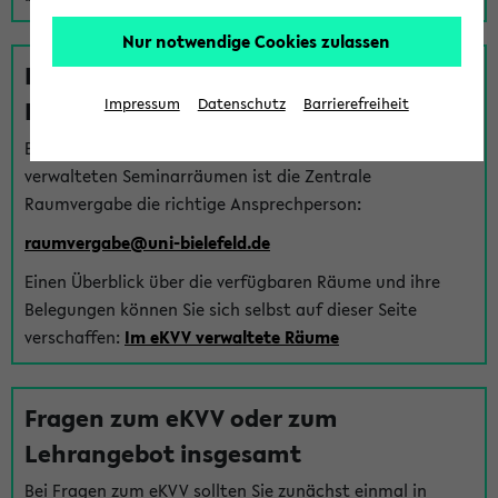
Nur notwendige Cookies zulassen
Fragen zu im eKVV verwalteten
Räumen
Impressum
Datenschutz
Barrierefreiheit
Bei Fragen zur Vergabe von Hörsälen und vom eKVV
verwalteten Seminarräumen ist die Zentrale
Raumvergabe die richtige Ansprechperson:
raumvergabe@uni-bielefeld.de
Einen Überblick über die verfügbaren Räume und ihre
Belegungen können Sie sich selbst auf dieser Seite
verschaffen:
Im eKVV verwaltete Räume
Fragen zum eKVV oder zum
Lehrangebot insgesamt
Bei Fragen zum eKVV sollten Sie zunächst einmal in