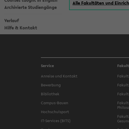
Courses taught in English
Alle Fakultäten und Einri
Archivierte Studiengänge
Verlauf
Hilfe & Kontakt
Service
Fakul
Anreise und Kontakt
Fakult
Bewerbung
Fakult
Bibliothek
Fakult
Campus-Bauen
Fakult
Philos
Hochschulsport
Fakult
IT-Services (BITS)
Gesun