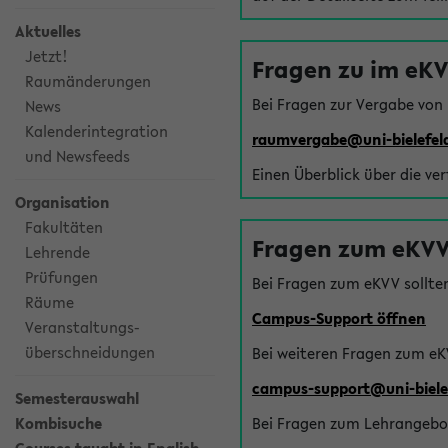
Aktuelles
Jetzt!
Fragen zu im eK
Raumänderungen
Bei Fragen zur Vergabe von
News
Kalenderintegration
raumvergabe@uni-bielefel
und Newsfeeds
Einen Überblick über die ve
Organisation
Fakultäten
Fragen zum eKVV
Lehrende
Prüfungen
Bei Fragen zum eKVV sollte
Räume
Campus-Support öffnen
Veranstaltungs-
überschneidungen
Bei weiteren Fragen zum eK
campus-support@uni-biele
Semesterauswahl
Kombisuche
Bei Fragen zum Lehrangebot 