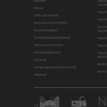
Karriere
Fakult
Litera
Mensa
Fakult
Hilfe und Notfall
Fakult
Personen-Suche (PEVZ)
Fakult
Studienangebot
Sportw
Studierendensekretariat
Fakult
Termine und Fristen
Fakult
Universitätsarchiv
Fakult
Wirtsc
UniShop
Medizi
Vorlesungsverzeichnis (eKVV)
Techni
Webmail