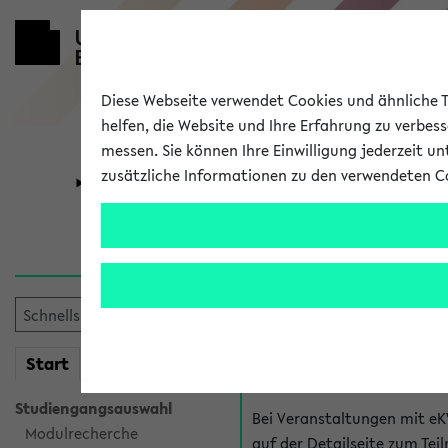
Diese Webseite verwendet Cookies und ähnliche Te
helfen, die Website und Ihre Erfahrung zu verbes
messen. Sie können Ihre Einwilligung jederzeit u
zusätzliche Informationen zu den verwendeten C
Universität
Forschung
Hilfe & Kont
Fragen zu einzel
Bei inhaltlichen und organ
mein
Start
eKVV
Veranstaltung. Der BIS Suppo
Studiengangsauswahl
Bei Veranstaltungen mit eK
Modulrecherche
auf der Detailseite zum T