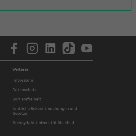
Facebook
Instagram
LinkedIn
TikTok
Youtube
Weiteres
Impressum
Datenschutz
Barrierefreiheit
Amtliche Bekanntmachungen und
Gesetze
© copyright Universität Bielefeld