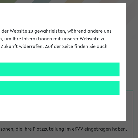
eKVV
ät der Website zu gewährleisten, während andere uns
h, um Ihre Interaktionen mit unserer Webseite zu
Zukunft widerrufen. Auf der Seite finden Sie auch
Meine Uni
EN
ANMELDEN
nsprechpersonen über den
Fragen
-Link bei jeder
onen, die Ihre Platzzuteilung im eKVV eingetragen haben,