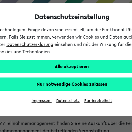
Datenschutzeinstellung
chnologien. Einige davon sind essentiell, um die Funktionalit
sern. Falls Sie zustimmen, verwenden wir Cookies und Daten auc
nter
Datenschutzerklärung
einsehen und mit der Wirkung für die 
ookies und Technologien.
Studium
Lehre
International
Alle akzeptieren
akt
Nur notwendige Cookies zulassen
nen Veranstaltungen
Impressum
Datenschutz
Barrierefreiheit
isatorischen Fragen zu einzelnen Veranstaltungen finden Sie A
rt kann hier meist keine direkte Hilfe leisten.
VV Teilnahmemanagement finden Sie eine Auskunft über die Pers
eilnahmemanagement der betreffenden Veranstaltung.