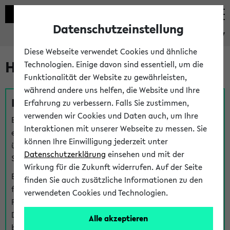
Datenschutzeinstellung
eKVV
Diese Webseite verwendet Cookies und ähnliche
Hilfe & Kontakt
Technologien. Einige davon sind essentiell, um die
Funktionalität der Website zu gewährleisten,
während andere uns helfen, die Website und Ihre
Fragen zu einzelnen Veranstaltungen
Erfahrung zu verbessern. Falls Sie zustimmen,
verwenden wir Cookies und Daten auch, um Ihre
Bei inhaltlichen und organisatorischen Fragen zu
Interaktionen mit unserer Webseite zu messen. Sie
einzelnen Veranstaltungen finden Sie Ansprechpersonen
können Ihre Einwilligung jederzeit unter
über den
Fragen
-Link bei jeder Veranstaltung. Der BIS
Datenschutzerklärung
einsehen und mit der
Support kann hier meist keine direkte Hilfe leisten.
Wirkung für die Zukunft widerrufen. Auf der Seite
Bei Veranstaltungen mit eKVV Teilnahmemanagement
finden Sie auch zusätzliche Informationen zu den
finden Sie eine Auskunft über die Personen, die Ihre
verwendeten Cookies und Technologien.
Platzzuteilung im eKVV eingetragen haben, auf der
Detailseite zum Teilnahmemanagement der
Alle akzeptieren
betreffenden Veranstaltung.