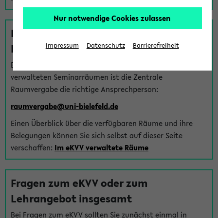
Nur notwendige Cookies zulassen
Fragen zu im eKVV verwalteten
Räumen
Impressum
Datenschutz
Barrierefreiheit
Bei Fragen zur Vergabe von Hörsälen und vom eKVV
verwalteten Seminarräumen ist die Zentrale
Raumvergabe die richtige Ansprechperson:
raumvergabe@uni-bielefeld.de
Einen Überblick über die verfügbaren Räume und ihre
Belegungen können Sie sich selbst auf dieser Seite
verschaffen:
Im eKVV verwaltete Räume
Fragen zum eKVV oder zum
Lehrangebot insgesamt
Bei Fragen zum eKVV sollten Sie zunächst einmal in