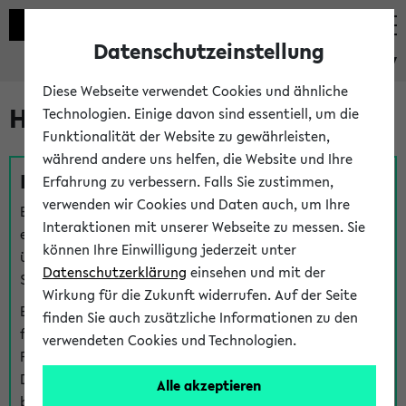
Datenschutzeinstellung
eKVV
Diese Webseite verwendet Cookies und ähnliche
Hilfe & Kontakt
Technologien. Einige davon sind essentiell, um die
Funktionalität der Website zu gewährleisten,
während andere uns helfen, die Website und Ihre
Fragen zu einzelnen Veranstaltungen
Erfahrung zu verbessern. Falls Sie zustimmen,
verwenden wir Cookies und Daten auch, um Ihre
Bei inhaltlichen und organisatorischen Fragen zu
Interaktionen mit unserer Webseite zu messen. Sie
einzelnen Veranstaltungen finden Sie Ansprechpersonen
können Ihre Einwilligung jederzeit unter
über den
Fragen
-Link bei jeder Veranstaltung. Der BIS
Datenschutzerklärung
einsehen und mit der
Support kann hier meist keine direkte Hilfe leisten.
Wirkung für die Zukunft widerrufen. Auf der Seite
Bei Veranstaltungen mit eKVV Teilnahmemanagement
finden Sie auch zusätzliche Informationen zu den
finden Sie eine Auskunft über die Personen, die Ihre
verwendeten Cookies und Technologien.
Platzzuteilung im eKVV eingetragen haben, auf der
Detailseite zum Teilnahmemanagement der
Alle akzeptieren
betreffenden Veranstaltung.