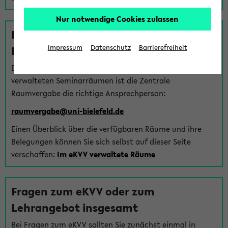
Nur notwendige Cookies zulassen
Fragen zu im eKVV verwalteten
Räumen
Impressum
Datenschutz
Barrierefreiheit
Bei Fragen zur Vergabe von Hörsälen und vom eKVV
verwalteten Seminarräumen ist die Zentrale
Raumvergabe die richtige Ansprechperson:
raumvergabe@uni-bielefeld.de
Einen Überblick über die verfügbaren Räume und ihre
Belegungen können Sie sich selbst auf dieser Seite
verschaffen:
Im eKVV verwaltete Räume
Fragen zum eKVV oder zum
Lehrangebot insgesamt
Bei Fragen zum eKVV sollten Sie zunächst einmal in