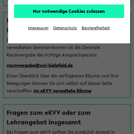
Nur notwendige Cookies zulassen
Fragen zu im eKVV verwalteten
Räumen
Impressum
Datenschutz
Barrierefreiheit
Bei Fragen zur Vergabe von Hörsälen und vom eKVV
verwalteten Seminarräumen ist die Zentrale
Raumvergabe die richtige Ansprechperson:
raumvergabe@uni-bielefeld.de
Einen Überblick über die verfügbaren Räume und ihre
Belegungen können Sie sich selbst auf dieser Seite
verschaffen:
Im eKVV verwaltete Räume
Fragen zum eKVV oder zum
Lehrangebot insgesamt
Bei Fragen zum eKVV sollten Sie zunächst einmal in