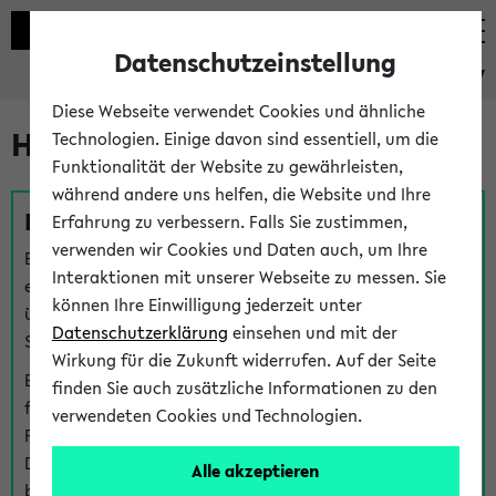
Datenschutzeinstellung
eKVV
Diese Webseite verwendet Cookies und ähnliche
Hilfe & Kontakt
Technologien. Einige davon sind essentiell, um die
Funktionalität der Website zu gewährleisten,
während andere uns helfen, die Website und Ihre
Fragen zu einzelnen Veranstaltungen
Erfahrung zu verbessern. Falls Sie zustimmen,
verwenden wir Cookies und Daten auch, um Ihre
Bei inhaltlichen und organisatorischen Fragen zu
Interaktionen mit unserer Webseite zu messen. Sie
einzelnen Veranstaltungen finden Sie Ansprechpersonen
können Ihre Einwilligung jederzeit unter
über den
Fragen
-Link bei jeder Veranstaltung. Der BIS
Datenschutzerklärung
einsehen und mit der
Support kann hier meist keine direkte Hilfe leisten.
Wirkung für die Zukunft widerrufen. Auf der Seite
Bei Veranstaltungen mit eKVV Teilnahmemanagement
finden Sie auch zusätzliche Informationen zu den
finden Sie eine Auskunft über die Personen, die Ihre
verwendeten Cookies und Technologien.
Platzzuteilung im eKVV eingetragen haben, auf der
Detailseite zum Teilnahmemanagement der
Alle akzeptieren
betreffenden Veranstaltung.