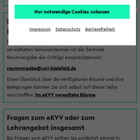
Nur notwendige Cookies zulassen
Fragen zu im eKVV verwalteten
Räumen
Impressum
Datenschutz
Barrierefreiheit
Bei Fragen zur Vergabe von Hörsälen und vom eKVV
verwalteten Seminarräumen ist die Zentrale
Raumvergabe die richtige Ansprechperson:
raumvergabe@uni-bielefeld.de
Einen Überblick über die verfügbaren Räume und ihre
Belegungen können Sie sich selbst auf dieser Seite
verschaffen:
Im eKVV verwaltete Räume
Fragen zum eKVV oder zum
Lehrangebot insgesamt
Bei Fragen zum eKVV sollten Sie zunächst einmal in