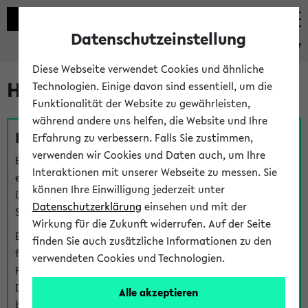
Datenschutzeinstellung
eKVV
Diese Webseite verwendet Cookies und ähnliche
Hilfe & Kontakt
Technologien. Einige davon sind essentiell, um die
Funktionalität der Website zu gewährleisten,
während andere uns helfen, die Website und Ihre
Fragen zu einzelnen Veranstaltungen
Erfahrung zu verbessern. Falls Sie zustimmen,
verwenden wir Cookies und Daten auch, um Ihre
Bei inhaltlichen und organisatorischen Fragen zu
Interaktionen mit unserer Webseite zu messen. Sie
einzelnen Veranstaltungen finden Sie Ansprechpersonen
können Ihre Einwilligung jederzeit unter
über den
Fragen
-Link bei jeder Veranstaltung. Der BIS
Datenschutzerklärung
einsehen und mit der
Support kann hier meist keine direkte Hilfe leisten.
Wirkung für die Zukunft widerrufen. Auf der Seite
Bei Veranstaltungen mit eKVV Teilnahmemanagement
finden Sie auch zusätzliche Informationen zu den
finden Sie eine Auskunft über die Personen, die Ihre
verwendeten Cookies und Technologien.
Platzzuteilung im eKVV eingetragen haben, auf der
Detailseite zum Teilnahmemanagement der
Alle akzeptieren
betreffenden Veranstaltung.