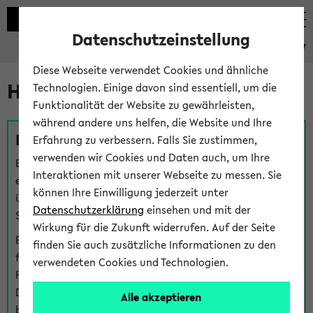
Datenschutzeinstellung
eKVV
Diese Webseite verwendet Cookies und ähnliche
Hilfe & Kontakt
Technologien. Einige davon sind essentiell, um die
Funktionalität der Website zu gewährleisten,
während andere uns helfen, die Website und Ihre
Fragen zu einzelnen Veranstaltungen
Erfahrung zu verbessern. Falls Sie zustimmen,
verwenden wir Cookies und Daten auch, um Ihre
Bei inhaltlichen und organisatorischen Fragen zu
Interaktionen mit unserer Webseite zu messen. Sie
einzelnen Veranstaltungen finden Sie Ansprechpersonen
können Ihre Einwilligung jederzeit unter
über den
Fragen
-Link bei jeder Veranstaltung. Der BIS
Datenschutzerklärung
einsehen und mit der
Support kann hier meist keine direkte Hilfe leisten.
Wirkung für die Zukunft widerrufen. Auf der Seite
Bei Veranstaltungen mit eKVV Teilnahmemanagement
finden Sie auch zusätzliche Informationen zu den
finden Sie eine Auskunft über die Personen, die Ihre
verwendeten Cookies und Technologien.
Platzzuteilung im eKVV eingetragen haben, auf der
Detailseite zum Teilnahmemanagement der
Alle akzeptieren
betreffenden Veranstaltung.