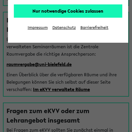
Nur notwendige Cookies zulassen
Fragen zu im eKVV verwalteten
Räumen
Impressum
Datenschutz
Barrierefreiheit
Bei Fragen zur Vergabe von Hörsälen und vom eKVV
verwalteten Seminarräumen ist die Zentrale
Raumvergabe die richtige Ansprechperson:
raumvergabe@uni-bielefeld.de
Einen Überblick über die verfügbaren Räume und ihre
Belegungen können Sie sich selbst auf dieser Seite
verschaffen:
Im eKVV verwaltete Räume
Fragen zum eKVV oder zum
Lehrangebot insgesamt
Bei Fragen zum eKVV sollten Sie zunächst einmal in