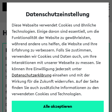
Datenschutzeinstellung
eKVV
Diese Webseite verwendet Cookies und ähnliche
Hilfe & Kontakt
Technologien. Einige davon sind essentiell, um die
Funktionalität der Website zu gewährleisten,
während andere uns helfen, die Website und Ihre
Fragen zu einzelnen Veranstaltungen
Erfahrung zu verbessern. Falls Sie zustimmen,
verwenden wir Cookies und Daten auch, um Ihre
Bei inhaltlichen und organisatorischen Fragen zu
Interaktionen mit unserer Webseite zu messen. Sie
einzelnen Veranstaltungen finden Sie Ansprechpersonen
können Ihre Einwilligung jederzeit unter
über den
Fragen
-Link bei jeder Veranstaltung. Der BIS
Datenschutzerklärung
einsehen und mit der
Support kann hier meist keine direkte Hilfe leisten.
Wirkung für die Zukunft widerrufen. Auf der Seite
Bei Veranstaltungen mit eKVV Teilnahmemanagement
finden Sie auch zusätzliche Informationen zu den
finden Sie eine Auskunft über die Personen, die Ihre
verwendeten Cookies und Technologien.
Platzzuteilung im eKVV eingetragen haben, auf der
Detailseite zum Teilnahmemanagement der
Alle akzeptieren
betreffenden Veranstaltung.