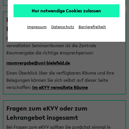
Nur notwendige Cookies zulassen
Fragen zu im eKVV verwalteten
Räumen
Impressum
Datenschutz
Barrierefreiheit
Bei Fragen zur Vergabe von Hörsälen und vom eKVV
verwalteten Seminarräumen ist die Zentrale
Raumvergabe die richtige Ansprechperson:
raumvergabe@uni-bielefeld.de
Einen Überblick über die verfügbaren Räume und ihre
Belegungen können Sie sich selbst auf dieser Seite
verschaffen:
Im eKVV verwaltete Räume
Fragen zum eKVV oder zum
Lehrangebot insgesamt
Bei Fragen zum eKVV sollten Sie zunächst einmal in