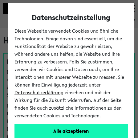
Datenschutzeinstellung
eKVV
Diese Webseite verwendet Cookies und ähnliche
Hilfe & Kontakt
Technologien. Einige davon sind essentiell, um die
Funktionalität der Website zu gewährleisten,
während andere uns helfen, die Website und Ihre
Fragen zu einzelnen Veranstaltungen
Erfahrung zu verbessern. Falls Sie zustimmen,
verwenden wir Cookies und Daten auch, um Ihre
Bei inhaltlichen und organisatorischen Fragen zu
Interaktionen mit unserer Webseite zu messen. Sie
einzelnen Veranstaltungen finden Sie Ansprechpersonen
können Ihre Einwilligung jederzeit unter
über den
Fragen
-Link bei jeder Veranstaltung. Der BIS
Datenschutzerklärung
einsehen und mit der
Support kann hier meist keine direkte Hilfe leisten.
Wirkung für die Zukunft widerrufen. Auf der Seite
Bei Veranstaltungen mit eKVV Teilnahmemanagement
finden Sie auch zusätzliche Informationen zu den
finden Sie eine Auskunft über die Personen, die Ihre
verwendeten Cookies und Technologien.
Platzzuteilung im eKVV eingetragen haben, auf der
Detailseite zum Teilnahmemanagement der
Alle akzeptieren
betreffenden Veranstaltung.