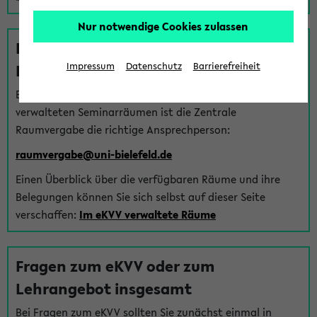
Nur notwendige Cookies zulassen
Fragen zu im eKVV verwalteten
Räumen
Impressum
Datenschutz
Barrierefreiheit
Bei Fragen zur Vergabe von Hörsälen und vom eKVV
verwalteten Seminarräumen ist die Zentrale
Raumvergabe die richtige Ansprechperson:
raumvergabe@uni-bielefeld.de
Einen Überblick über die verfügbaren Räume und ihre
Belegungen können Sie sich selbst auf dieser Seite
verschaffen:
Im eKVV verwaltete Räume
Fragen zum eKVV oder zum
Lehrangebot insgesamt
Bei Fragen zum eKVV sollten Sie zunächst einmal in