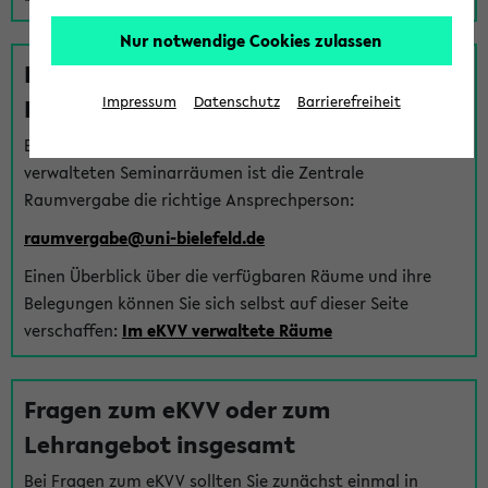
Nur notwendige Cookies zulassen
Fragen zu im eKVV verwalteten
Räumen
Impressum
Datenschutz
Barrierefreiheit
Bei Fragen zur Vergabe von Hörsälen und vom eKVV
verwalteten Seminarräumen ist die Zentrale
Raumvergabe die richtige Ansprechperson:
raumvergabe@uni-bielefeld.de
Einen Überblick über die verfügbaren Räume und ihre
Belegungen können Sie sich selbst auf dieser Seite
verschaffen:
Im eKVV verwaltete Räume
Fragen zum eKVV oder zum
Lehrangebot insgesamt
Bei Fragen zum eKVV sollten Sie zunächst einmal in