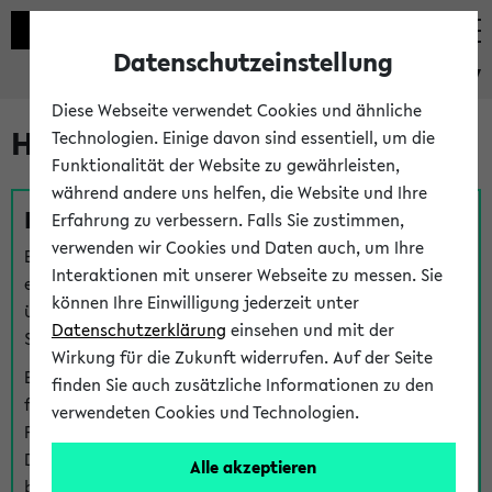
Datenschutzeinstellung
eKVV
Diese Webseite verwendet Cookies und ähnliche
Hilfe & Kontakt
Technologien. Einige davon sind essentiell, um die
Funktionalität der Website zu gewährleisten,
während andere uns helfen, die Website und Ihre
Fragen zu einzelnen Veranstaltungen
Erfahrung zu verbessern. Falls Sie zustimmen,
verwenden wir Cookies und Daten auch, um Ihre
Bei inhaltlichen und organisatorischen Fragen zu
Interaktionen mit unserer Webseite zu messen. Sie
einzelnen Veranstaltungen finden Sie Ansprechpersonen
können Ihre Einwilligung jederzeit unter
über den
Fragen
-Link bei jeder Veranstaltung. Der BIS
Datenschutzerklärung
einsehen und mit der
Support kann hier meist keine direkte Hilfe leisten.
Wirkung für die Zukunft widerrufen. Auf der Seite
Bei Veranstaltungen mit eKVV Teilnahmemanagement
finden Sie auch zusätzliche Informationen zu den
finden Sie eine Auskunft über die Personen, die Ihre
verwendeten Cookies und Technologien.
Platzzuteilung im eKVV eingetragen haben, auf der
Detailseite zum Teilnahmemanagement der
Alle akzeptieren
betreffenden Veranstaltung.