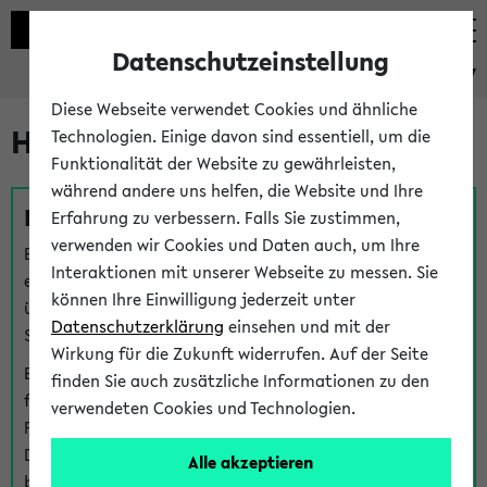
Datenschutzeinstellung
eKVV
Diese Webseite verwendet Cookies und ähnliche
Hilfe & Kontakt
Technologien. Einige davon sind essentiell, um die
Funktionalität der Website zu gewährleisten,
während andere uns helfen, die Website und Ihre
Fragen zu einzelnen Veranstaltungen
Erfahrung zu verbessern. Falls Sie zustimmen,
verwenden wir Cookies und Daten auch, um Ihre
Bei inhaltlichen und organisatorischen Fragen zu
Interaktionen mit unserer Webseite zu messen. Sie
einzelnen Veranstaltungen finden Sie Ansprechpersonen
können Ihre Einwilligung jederzeit unter
über den
Fragen
-Link bei jeder Veranstaltung. Der BIS
Datenschutzerklärung
einsehen und mit der
Support kann hier meist keine direkte Hilfe leisten.
Wirkung für die Zukunft widerrufen. Auf der Seite
Bei Veranstaltungen mit eKVV Teilnahmemanagement
finden Sie auch zusätzliche Informationen zu den
finden Sie eine Auskunft über die Personen, die Ihre
verwendeten Cookies und Technologien.
Platzzuteilung im eKVV eingetragen haben, auf der
Detailseite zum Teilnahmemanagement der
Alle akzeptieren
betreffenden Veranstaltung.