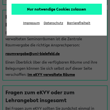
Nur notwendige Cookies zulassen
Fragen zu im eKVV verwalteten
Räumen
Impressum
Datenschutz
Barrierefreiheit
Bei Fragen zur Vergabe von Hörsälen und vom eKVV
verwalteten Seminarräumen ist die Zentrale
Raumvergabe die richtige Ansprechperson:
raumvergabe@uni-bielefeld.de
Einen Überblick über die verfügbaren Räume und ihre
Belegungen können Sie sich selbst auf dieser Seite
verschaffen:
Im eKVV verwaltete Räume
Fragen zum eKVV oder zum
Lehrangebot insgesamt
Bei Fragen zum eKVV sollten Sie zunächst einmal in