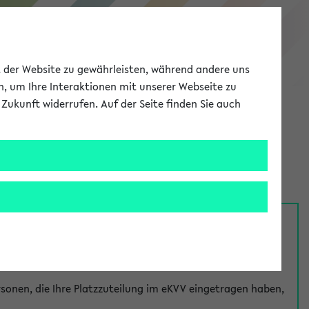
eKVV
ät der Website zu gewährleisten, während andere uns
h, um Ihre Interaktionen mit unserer Webseite zu
Zukunft widerrufen. Auf der Seite finden Sie auch
Meine Uni
EN
ANMELDEN
nsprechpersonen über den
Fragen
-Link bei jeder
onen, die Ihre Platzzuteilung im eKVV eingetragen haben,