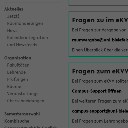
Aktuelles
Jetzt!
Fragen zu im eK
Raumänderungen
Bei Fragen zur Vergabe von
News
Kalenderintegration
raumvergabe@uni-bielefel
und Newsfeeds
Einen Überblick über die ve
Organisation
Fakultäten
Fragen zum eKVV
Lehrende
Prüfungen
Bei Fragen zum eKVV sollte
Räume
Campus-Support öffnen
Veranstaltungs-
überschneidungen
Bei weiteren Fragen zum eK
campus-support@uni-biele
Semesterauswahl
Kombisuche
Bei Fragen zum Lehrangebot 