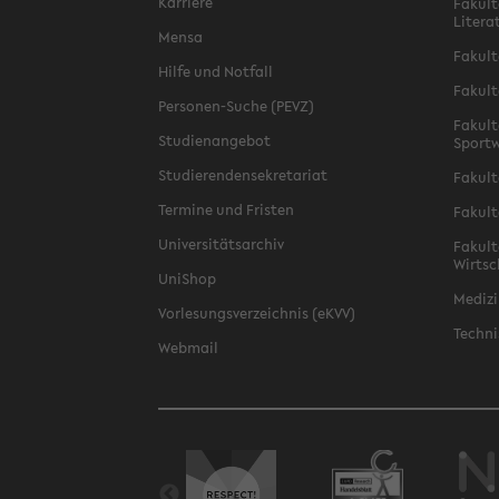
Karriere
Fakult
Litera
Mensa
Fakult
Hilfe und Notfall
Fakult
Personen-Suche (PEVZ)
Fakult
Studienangebot
Sportw
Studierendensekretariat
Fakult
Termine und Fristen
Fakult
Universitätsarchiv
Fakult
Wirtsc
UniShop
Medizi
Vorlesungsverzeichnis (eKVV)
Techni
Webmail