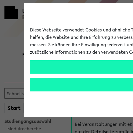
Diese Webseite verwendet Cookies und ähnliche Te
helfen, die Website und Ihre Erfahrung zu verbes
messen. Sie können Ihre Einwilligung jederzeit u
zusätzliche Informationen zu den verwendeten C
Universität
Forschung
Hilfe & Kont
Fragen zu einzel
Bei inhaltlichen und organ
mein
Start
eKVV
Veranstaltung. Der BIS Suppo
Studiengangsauswahl
Bei Veranstaltungen mit eK
Modulrecherche
auf der Detailseite zum T