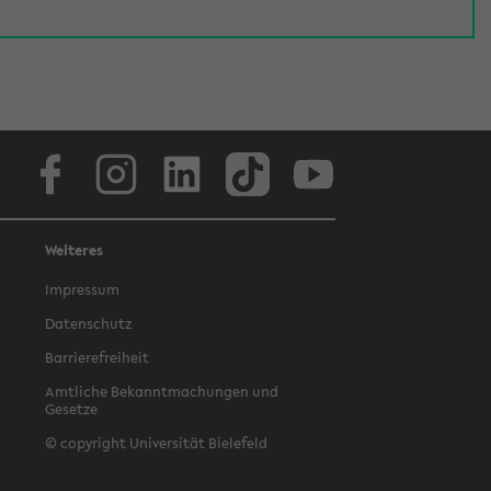
Facebook
Instagram
LinkedIn
TikTok
Youtube
Weiteres
Impressum
Datenschutz
Barrierefreiheit
Amtliche Bekanntmachungen und
Gesetze
© copyright Universität Bielefeld