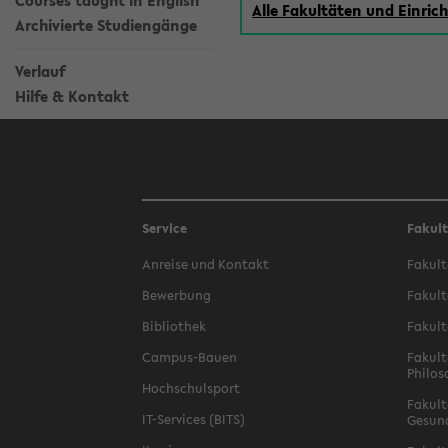
Courses taught in English
Alle Fakultäten und Einri
Archivierte Studiengänge
Verlauf
Hilfe & Kontakt
Service
Fakul
Anreise und Kontakt
Fakult
Bewerbung
Fakult
Bibliothek
Fakult
Campus-Bauen
Fakult
Philos
Hochschulsport
Fakult
IT-Services (BITS)
Gesun