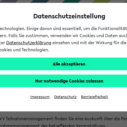
Datenschutzeinstellung
chnologien. Einige davon sind essentiell, um die Funktionalit
sern. Falls Sie zustimmen, verwenden wir Cookies und Daten auc
nter
Datenschutzerklärung
einsehen und mit der Wirkung für die 
ookies und Technologien.
Studium
Lehre
International
Alle akzeptieren
akt
Nur notwendige Cookies zulassen
nen Veranstaltungen
Impressum
Datenschutz
Barrierefreiheit
isatorischen Fragen zu einzelnen Veranstaltungen finden Sie A
rt kann hier meist keine direkte Hilfe leisten.
VV Teilnahmemanagement finden Sie eine Auskunft über die Pers
eilnahmemanagement der betreffenden Veranstaltung.