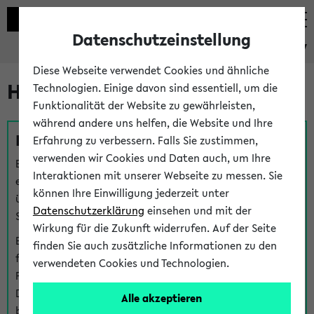
Datenschutzeinstellung
eKVV
Diese Webseite verwendet Cookies und ähnliche
Hilfe & Kontakt
Technologien. Einige davon sind essentiell, um die
Funktionalität der Website zu gewährleisten,
während andere uns helfen, die Website und Ihre
Fragen zu einzelnen Veranstaltungen
Erfahrung zu verbessern. Falls Sie zustimmen,
verwenden wir Cookies und Daten auch, um Ihre
Bei inhaltlichen und organisatorischen Fragen zu
Interaktionen mit unserer Webseite zu messen. Sie
einzelnen Veranstaltungen finden Sie Ansprechpersonen
können Ihre Einwilligung jederzeit unter
über den
Fragen
-Link bei jeder Veranstaltung. Der BIS
Datenschutzerklärung
einsehen und mit der
Support kann hier meist keine direkte Hilfe leisten.
Wirkung für die Zukunft widerrufen. Auf der Seite
Bei Veranstaltungen mit eKVV Teilnahmemanagement
finden Sie auch zusätzliche Informationen zu den
finden Sie eine Auskunft über die Personen, die Ihre
verwendeten Cookies und Technologien.
Platzzuteilung im eKVV eingetragen haben, auf der
Detailseite zum Teilnahmemanagement der
Alle akzeptieren
betreffenden Veranstaltung.