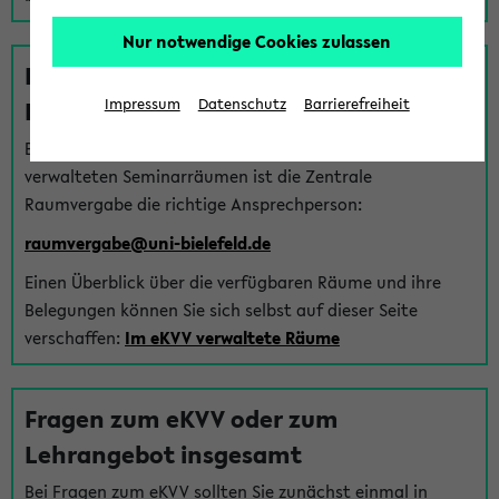
Nur notwendige Cookies zulassen
Fragen zu im eKVV verwalteten
Räumen
Impressum
Datenschutz
Barrierefreiheit
Bei Fragen zur Vergabe von Hörsälen und vom eKVV
verwalteten Seminarräumen ist die Zentrale
Raumvergabe die richtige Ansprechperson:
raumvergabe@uni-bielefeld.de
Einen Überblick über die verfügbaren Räume und ihre
Belegungen können Sie sich selbst auf dieser Seite
verschaffen:
Im eKVV verwaltete Räume
Fragen zum eKVV oder zum
Lehrangebot insgesamt
Bei Fragen zum eKVV sollten Sie zunächst einmal in