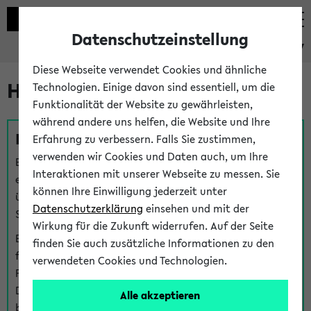
Datenschutzeinstellung
eKVV
Diese Webseite verwendet Cookies und ähnliche
Hilfe & Kontakt
Technologien. Einige davon sind essentiell, um die
Funktionalität der Website zu gewährleisten,
während andere uns helfen, die Website und Ihre
Fragen zu einzelnen Veranstaltungen
Erfahrung zu verbessern. Falls Sie zustimmen,
verwenden wir Cookies und Daten auch, um Ihre
Bei inhaltlichen und organisatorischen Fragen zu
Interaktionen mit unserer Webseite zu messen. Sie
einzelnen Veranstaltungen finden Sie Ansprechpersonen
können Ihre Einwilligung jederzeit unter
über den
Fragen
-Link bei jeder Veranstaltung. Der BIS
Datenschutzerklärung
einsehen und mit der
Support kann hier meist keine direkte Hilfe leisten.
Wirkung für die Zukunft widerrufen. Auf der Seite
Bei Veranstaltungen mit eKVV Teilnahmemanagement
finden Sie auch zusätzliche Informationen zu den
finden Sie eine Auskunft über die Personen, die Ihre
verwendeten Cookies und Technologien.
Platzzuteilung im eKVV eingetragen haben, auf der
Detailseite zum Teilnahmemanagement der
Alle akzeptieren
betreffenden Veranstaltung.