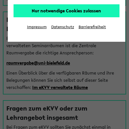
Nur notwendige Cookies zulassen
Fragen zu im eKVV verwalteten
Räumen
Impressum
Datenschutz
Barrierefreiheit
Bei Fragen zur Vergabe von Hörsälen und vom eKVV
verwalteten Seminarräumen ist die Zentrale
Raumvergabe die richtige Ansprechperson:
raumvergabe@uni-bielefeld.de
Einen Überblick über die verfügbaren Räume und ihre
Belegungen können Sie sich selbst auf dieser Seite
verschaffen:
Im eKVV verwaltete Räume
Fragen zum eKVV oder zum
Lehrangebot insgesamt
Bei Fragen zum eKVV sollten Sie zunächst einmal in