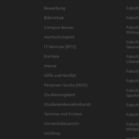
Bewerbung
Fakult
Bibliothek
Fakult
Campus-Bauen
Fakult
Philos
Hochschulsport
Fakult
IT-Services (BITS)
Gesun
Karriere
Fakult
Litera
Mensa
Fakult
Hilfe und Notfall
Fakult
Personen-Suche (PEVZ)
Fakult
Studienangebot
Sportw
Studierendensekretariat
Fakult
Termine und Fristen
Fakult
Universitätsarchiv
Fakult
Wirtsc
UniShop
Medizi