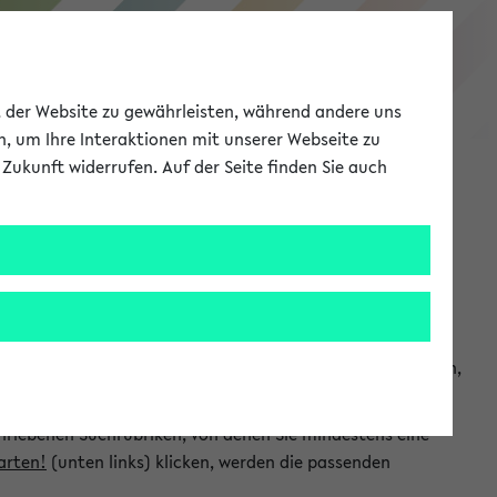
eKVV
ät der Website zu gewährleisten, während andere uns
h, um Ihre Interaktionen mit unserer Webseite zu
Zukunft widerrufen. Auf der Seite finden Sie auch
Meine Uni
EN
ANMELDEN
chsuchen und so gezielt die Veranstaltungen heraussuchen,
hriebenen Suchrubriken, von denen Sie mindestens eine
arten!
(unten links) klicken, werden die passenden