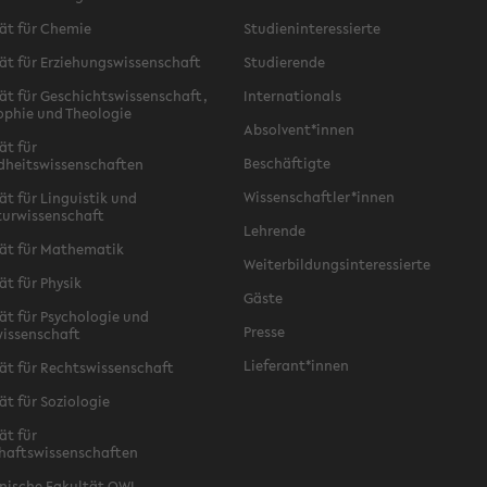
ät für Chemie
Studieninteressierte
ät für Erziehungswissenschaft
Studierende
ät für Geschichtswissenschaft,
Internationals
ophie und Theologie
Absolvent*innen
ät für
Beschäftigte
dheitswissenschaften
Wissenschaftler*innen
ät für Linguistik und
turwissenschaft
Lehrende
ät für Mathematik
Weiterbildungsinteressierte
ät für Physik
Gäste
ät für Psychologie und
Presse
issenschaft
Lieferant*innen
ät für Rechtswissenschaft
ät für Soziologie
ät für
haftswissenschaften
nische Fakultät OWL