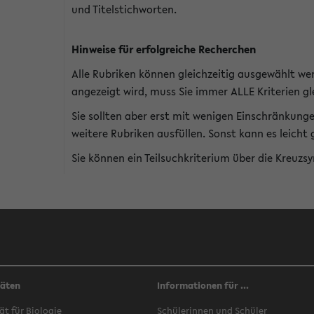
und Titelstichworten.
Hinweise für erfolgreiche Recherchen
Alle Rubriken können gleichzeitig ausgewählt we
angezeigt wird, muss Sie immer ALLE Kriterien gle
Sie sollten aber erst mit wenigen Einschränkung
weitere Rubriken ausfüllen. Sonst kann es leich
Sie können ein Teilsuchkriterium über die Kreuzs
täten
Informationen für ...
ät für Biologie
Schülerinnen und Schüler