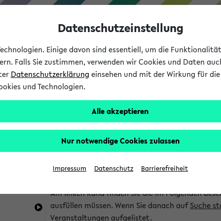
Datenschutzeinstellung
chnologien. Einige davon sind essentiell, um die Funktionalit
sern. Falls Sie zustimmen, verwenden wir Cookies und Daten auc
nter
Datenschutzerklärung
einsehen und mit der Wirkung für die 
ookies und Technologien.
Studium
Lehre
International
Alle akzeptieren
im eKVV
Hinweise zur Kombisuche
Nur notwendige Cookies zulassen
Sie können das eKVV nach diversen Kriterien dur
Impressum
Datenschutz
Barrierefreiheit
die für Sie interessant sind.
Am linken Rand finden Sie die im Folgenden besc
ausfüllen müssen. Wenn Sie danach auf
Suche st
Veranstaltungen aufgelistet.