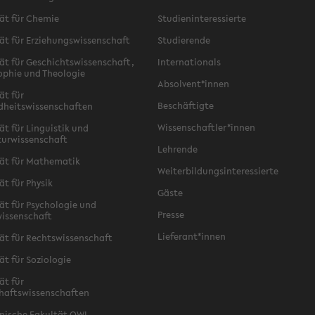
ät für Chemie
Studieninteressierte
ät für Erziehungswissenschaft
Studierende
ät für Geschichtswissenschaft,
Internationals
ophie und Theologie
Absolvent*innen
ät für
Beschäftigte
dheitswissenschaften
Wissenschaftler*innen
ät für Linguistik und
turwissenschaft
Lehrende
ät für Mathematik
Weiterbildungsinteressierte
ät für Physik
Gäste
ät für Psychologie und
Presse
issenschaft
Lieferant*innen
ät für Rechtswissenschaft
ät für Soziologie
ät für
haftswissenschaften
nische Fakultät OWL