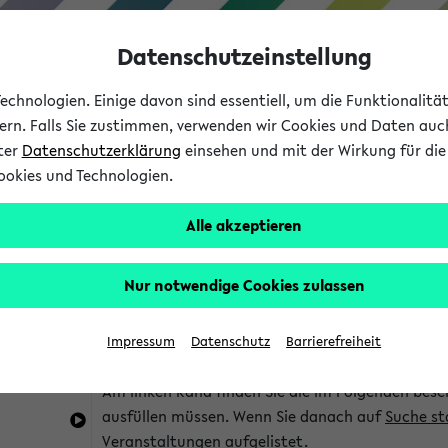
Datenschutzeinstellung
chnologien. Einige davon sind essentiell, um die Funktionalit
sern. Falls Sie zustimmen, verwenden wir Cookies und Daten auc
nter
Datenschutzerklärung
einsehen und mit der Wirkung für die 
ookies und Technologien.
Studium
Lehre
International
Alle akzeptieren
im eKVV
Hinweise zur Kombisuche
Nur notwendige Cookies zulassen
Sie können das eKVV nach diversen Kriterien dur
Impressum
Datenschutz
Barrierefreiheit
die für Sie interessant sind.
Am linken Rand finden Sie die im Folgenden besc
ausfüllen müssen. Wenn Sie danach auf
Suche st
Veranstaltungen aufgelistet.