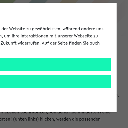
eKVV
ät der Website zu gewährleisten, während andere uns
h, um Ihre Interaktionen mit unserer Webseite zu
Zukunft widerrufen. Auf der Seite finden Sie auch
Meine Uni
EN
ANMELDEN
chsuchen und so gezielt die Veranstaltungen heraussuchen,
hriebenen Suchrubriken, von denen Sie mindestens eine
arten!
(unten links) klicken, werden die passenden