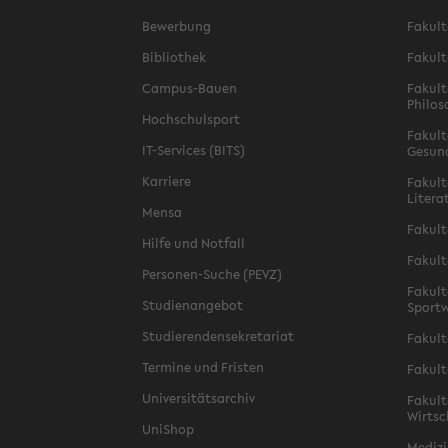
Bewerbung
Fakult
Bibliothek
Fakult
Campus-Bauen
Fakult
Philos
Hochschulsport
Fakult
IT-Services (BITS)
Gesun
Karriere
Fakult
Litera
Mensa
Fakult
Hilfe und Notfall
Fakult
Personen-Suche (PEVZ)
Fakult
Studienangebot
Sportw
Studierendensekretariat
Fakult
Termine und Fristen
Fakult
Universitätsarchiv
Fakult
Wirtsc
UniShop
Medizi