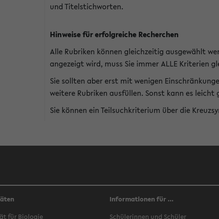
und Titelstichworten.
Hinweise für erfolgreiche Recherchen
Alle Rubriken können gleichzeitig ausgewählt we
angezeigt wird, muss Sie immer ALLE Kriterien gle
Sie sollten aber erst mit wenigen Einschränkung
weitere Rubriken ausfüllen. Sonst kann es leich
Sie können ein Teilsuchkriterium über die Kreuzs
täten
Informationen für ...
ät für Biologie
Schülerinnen und Schüler