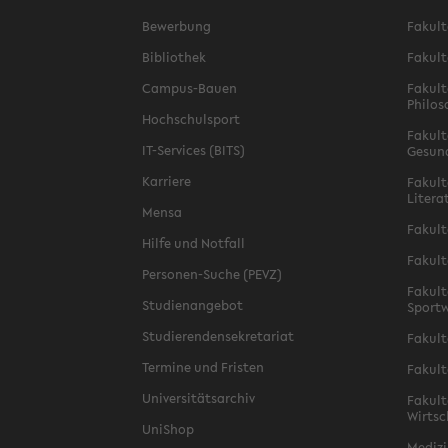
Bewerbung
Fakult
Bibliothek
Fakult
Campus-Bauen
Fakult
Philos
Hochschulsport
Fakult
IT-Services (BITS)
Gesun
Karriere
Fakult
Litera
Mensa
Fakult
Hilfe und Notfall
Fakult
Personen-Suche (PEVZ)
Fakult
Studienangebot
Sportw
Studierendensekretariat
Fakult
Termine und Fristen
Fakult
Universitätsarchiv
Fakult
Wirtsc
UniShop
Medizi