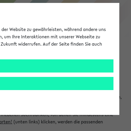
eKVV
ät der Website zu gewährleisten, während andere uns
h, um Ihre Interaktionen mit unserer Webseite zu
Zukunft widerrufen. Auf der Seite finden Sie auch
Meine Uni
EN
ANMELDEN
chsuchen und so gezielt die Veranstaltungen heraussuchen,
hriebenen Suchrubriken, von denen Sie mindestens eine
arten!
(unten links) klicken, werden die passenden