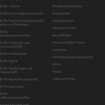
ät für Chemie
Studieninteressierte
ät für Erziehungswissenschaft
Studierende
ät für Geschichtswissenschaft,
Internationals
ophie und Theologie
Absolvent*innen
ät für
Beschäftigte
dheitswissenschaften
Wissenschaftler*innen
ät für Linguistik und
turwissenschaft
Lehrende
ät für Mathematik
Weiterbildungsinteressierte
ät für Physik
Gäste
ät für Psychologie und
Presse
issenschaft
Lieferant*innen
ät für Rechtswissenschaft
ät für Soziologie
ät für
haftswissenschaften
nische Fakultät OWL