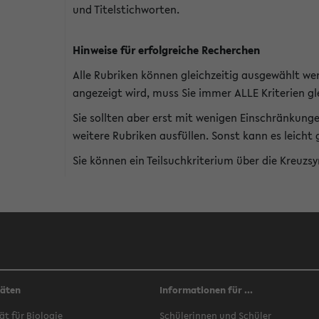
und Titelstichworten.
Hinweise für erfolgreiche Recherchen
Alle Rubriken können gleichzeitig ausgewählt we
angezeigt wird, muss Sie immer ALLE Kriterien gle
Sie sollten aber erst mit wenigen Einschränkung
weitere Rubriken ausfüllen. Sonst kann es leich
Sie können ein Teilsuchkriterium über die Kreuzs
täten
Informationen für ...
ät für Biologie
Schülerinnen und Schüler