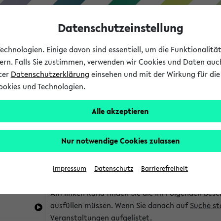
Datenschutzeinstellung
chnologien. Einige davon sind essentiell, um die Funktionalit
sern. Falls Sie zustimmen, verwenden wir Cookies und Daten auc
nter
Datenschutzerklärung
einsehen und mit der Wirkung für die 
ookies und Technologien.
Studium
Lehre
International
Alle akzeptieren
im eKVV
Hinweise zur Kombisuche
Nur notwendige Cookies zulassen
Sie können das eKVV nach diversen Kriterien dur
Impressum
Datenschutz
Barrierefreiheit
die für Sie interessant sind.
Am linken Rand finden Sie die im Folgenden besc
ausfüllen müssen. Wenn Sie danach auf
Suche st
Veranstaltungen aufgelistet.