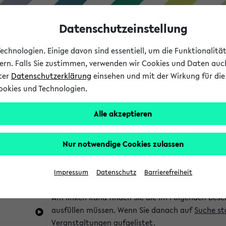
Datenschutzeinstellung
chnologien. Einige davon sind essentiell, um die Funktionalit
sern. Falls Sie zustimmen, verwenden wir Cookies und Daten auc
nter
Datenschutzerklärung
einsehen und mit der Wirkung für die 
ookies und Technologien.
Studium
Lehre
International
Alle akzeptieren
im eKVV
Hinweise zur Kombisuche
Nur notwendige Cookies zulassen
Sie können das eKVV nach diversen Kriterien dur
Impressum
Datenschutz
Barrierefreiheit
die für Sie interessant sind.
Am linken Rand finden Sie die im Folgenden besc
ausfüllen müssen. Wenn Sie danach auf
Suche st
Veranstaltungen aufgelistet.