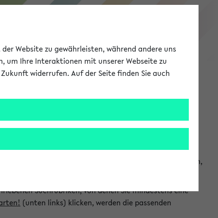
eKVV
ät der Website zu gewährleisten, während andere uns
h, um Ihre Interaktionen mit unserer Webseite zu
Zukunft widerrufen. Auf der Seite finden Sie auch
Meine Uni
EN
ANMELDEN
chsuchen und so gezielt die Veranstaltungen heraussuchen,
hriebenen Suchrubriken, von denen Sie mindestens eine
arten!
(unten links) klicken, werden die passenden