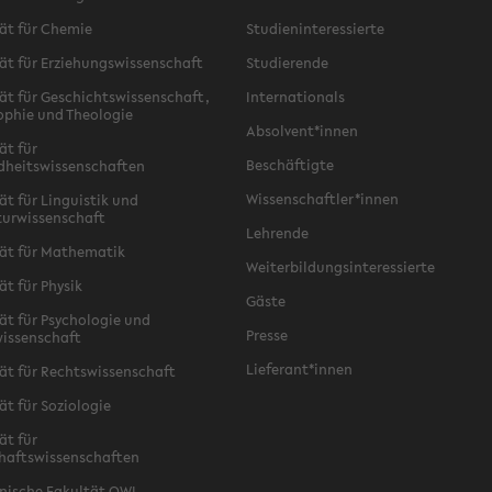
ät für Chemie
Studieninteressierte
ät für Erziehungswissenschaft
Studierende
ät für Geschichtswissenschaft,
Internationals
ophie und Theologie
Absolvent*innen
ät für
Beschäftigte
dheitswissenschaften
Wissenschaftler*innen
ät für Linguistik und
turwissenschaft
Lehrende
ät für Mathematik
Weiterbildungsinteressierte
ät für Physik
Gäste
ät für Psychologie und
Presse
issenschaft
Lieferant*innen
ät für Rechtswissenschaft
ät für Soziologie
ät für
haftswissenschaften
nische Fakultät OWL