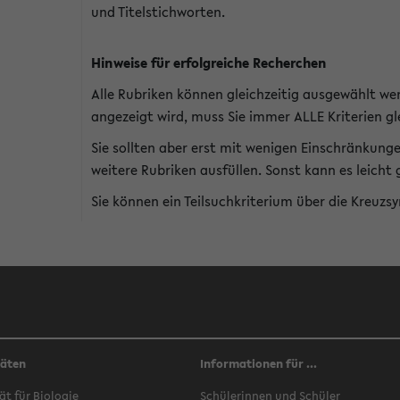
und Titelstichworten.
Hinweise für erfolgreiche Recherchen
Alle Rubriken können gleichzeitig ausgewählt we
angezeigt wird, muss Sie immer ALLE Kriterien gle
Sie sollten aber erst mit wenigen Einschränkung
weitere Rubriken ausfüllen. Sonst kann es leich
Sie können ein Teilsuchkriterium über die Kreuzs
täten
Informationen für ...
ät für Biologie
Schülerinnen und Schüler