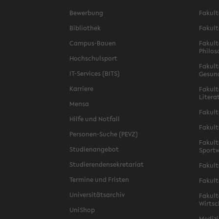
Bewerbung
Fakult
Bibliothek
Fakult
Campus-Bauen
Fakult
Philos
Hochschulsport
Fakult
IT-Services (BITS)
Gesun
Karriere
Fakult
Litera
Mensa
Fakult
Hilfe und Notfall
Fakult
Personen-Suche (PEVZ)
Fakult
Studienangebot
Sportw
Studierendensekretariat
Fakult
Termine und Fristen
Fakult
Universitätsarchiv
Fakult
Wirtsc
UniShop
Medizi